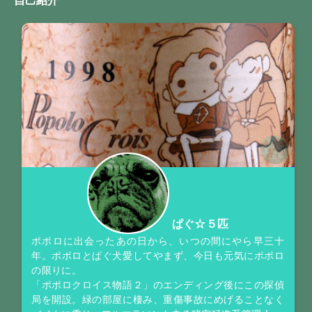
ぱぐ☆５匹
ポポロに出会ったあの日から、いつの間にやら早三十
年。ポポロとぱぐ犬愛してやまず、今日も元気にポポロ
の限りに。
「ポポロクロイス物語２」のエンディング後にこの探偵
局を開設。緑の部屋に棲み、重傷事故にめげることなく