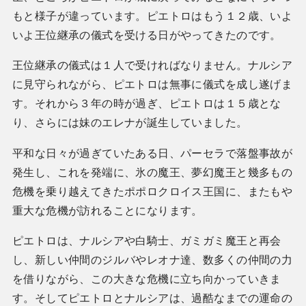
もと様子が違っています。ピエトロはもう１２歳、いよ
いよ王位継承の儀式を受ける日がやってきたのです。
王位継承の儀式は１人で受ければなりません。ナルシア
に見守られながら、ピエトロは無事に儀式を成し遂げま
す。それから３年の時が過ぎ、ピエトロは１５歳とな
り、さらには妹のエレナが誕生していました。
平和な日々が過ぎていたある日、パーセラで落盤事故が
発生し、これを発端に、氷の魔王、夢幻魔王と幾多もの
危機を乗り越えてきたポポロクロイス王国に、またもや
重大な危機が訪れることになります。
ピエトロは、ナルシアや白騎士、ガミガミ魔王と再会
し、新しい仲間のジルバやレオナ達、数多くの仲間の力
を借りながら、この大きな危機に立ち向かっていきま
す。そしてピエトロとナルシアは、過酷なまでの運命の