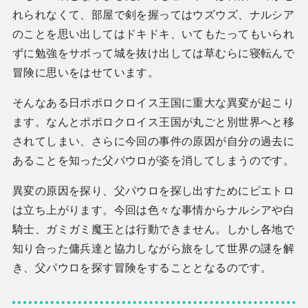
れられなくて、部屋で剣を握ってはウズウズ、ナルシア
のことを思い出してはドキドキ、いてもたってもいられ
ずに勉強をサボって城を抜け出しては草むらに寝転んで
冒険に思いをはせています。
そんなある日ポポロクロイス王国に重大な異変が起こり
ます。なんとポポロクロイス王国が丸ごと別世界へと移
されてしまい、さらに今回の事件の原因が自分の過去に
あることを知った父パウロが姿を消してしまうのです。
異変の原因を探り、父パウロを探し出すためにピエトロ
は立ち上がります。今回は色々な事情からナルシアや白
騎士、ガミガミ魔王とは行動できません。しかし各地で
知り合った傭兵達と協力しながら旅をして世界の謎を解
き、父パウロを探す冒険をすることとなるのです。