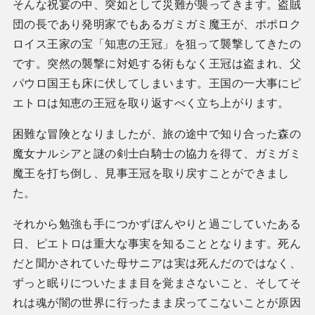
そんな祝宴の中、突如として災難が襲ってきます。盗賊
団の長であり発明家でもあるガミガミ魔王が、ポポロク
ロイス王家の宝「知恵の王冠」を狙って襲撃してきたの
です。突然の襲撃に対処する術もなく王冠は盗まれ、父
パウロ国王も床に伏してしまいます。王国の一大事にピ
エトロは知恵の王冠を取り返すべく立ち上がります。
困難な冒険となりましたが、旅の途中で知り合った森の
魔女ナルシアと謎の剣士白騎士の協力を得て、ガミガミ
魔王を打ち倒し、見事王冠を取り戻すことができまし
た。
それから勉強も手につかずぼんやりと過ごしていたある
日、ピエトロは重大な事実を知ることとなります。死ん
だと聞かされていた母サニアは実は死んだのではなく、
ずっと眠りについたまま目を覚まさないこと、そしてそ
れは魂が闇の世界に行ったまま戻ってこないことが原因