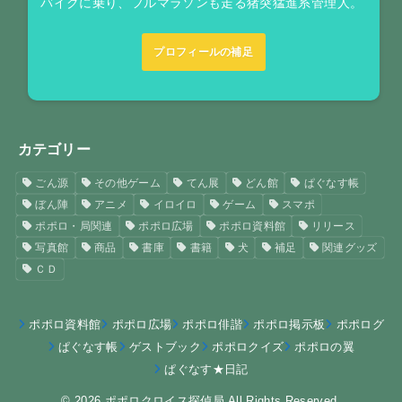
バイクに乗り、フルマラソンも走る猪突猛進系管理人。
プロフィールの補足
カテゴリー
ごん源
その他ゲーム
てん展
どん館
ぱぐなす帳
ぼん陣
アニメ
イロイロ
ゲーム
スマポ
ポポロ・局関連
ポポロ広場
ポポロ資料館
リリース
写真館
商品
書庫
書籍
犬
補足
関連グッズ
ＣＤ
ポポロ資料館
ポポロ広場
ポポロ俳諧
ポポロ掲示板
ポポログ
ぱぐなす帳
ゲストブック
ポポロクイズ
ポポロの翼
ぱぐなす★日記
© 2026
ポポロクロイス探偵局
All Rights Reserved.