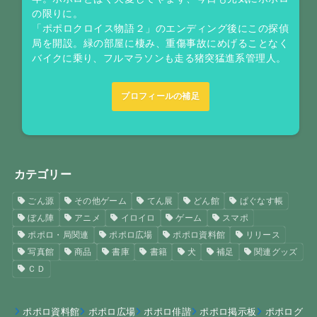
の限りに。
「ポポロクロイス物語２」のエンディング後にこの探偵
局を開設。緑の部屋に棲み、重傷事故にめげることなく
バイクに乗り、フルマラソンも走る猪突猛進系管理人。
プロフィールの補足
カテゴリー
ごん源
その他ゲーム
てん展
どん館
ぱぐなす帳
ぼん陣
アニメ
イロイロ
ゲーム
スマポ
ポポロ・局関連
ポポロ広場
ポポロ資料館
リリース
写真館
商品
書庫
書籍
犬
補足
関連グッズ
ＣＤ
ポポロ資料館
ポポロ広場
ポポロ俳諧
ポポロ掲示板
ポポログ