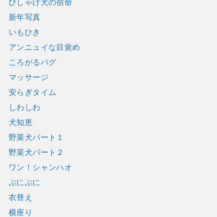
ひしゃげ犬の宿命
新年写真
いもひき
アンニュイな目覚め
ころがるパグ
マッサージ
安らぎタイム
しわしわ
犬知恵
野菜犬パート１
野菜犬パート２
ワン！シャンハオ
ぶにぶに
衣替え
横座り