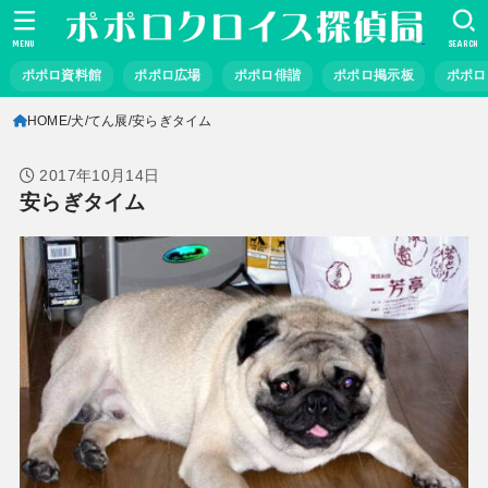
MENU
SEARCH
ポポロ資料館
ポポロ広場
ポポロ俳諧
ポポロ掲示板
ポポロ
HOME
犬
てん展
安らぎタイム
2017年10月14日
安らぎタイム