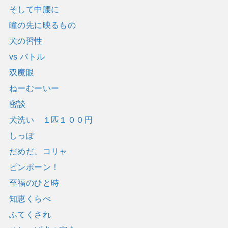
そして中腰に
瞳の先に映るもの
犬の習性
vs バトル
双魔眼
ねーむーいー
密談
犬洗い １匹１００円
しっぽ
だめだ、コリャ
ピンポーン！
至福のひと時
知恵くらべ
ふてくされ