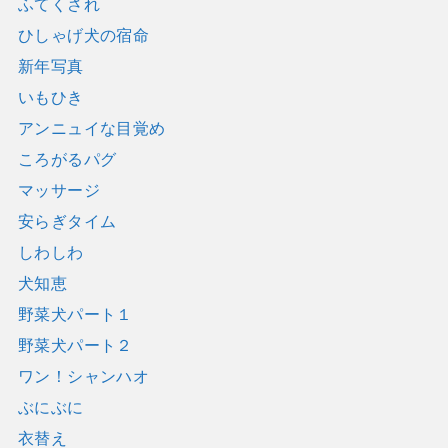
ふてくされ
ひしゃげ犬の宿命
新年写真
いもひき
アンニュイな目覚め
ころがるパグ
マッサージ
安らぎタイム
しわしわ
犬知恵
野菜犬パート１
野菜犬パート２
ワン！シャンハオ
ぶにぶに
衣替え