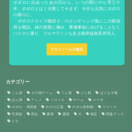
ポポロに出会ったあの日から、いつの間にやら早三十
年。ポポロとぱぐ犬愛してやまず、今日も元気にポポロ
の限りに。
「ポポロクロイス物語２」のエンディング後にこの探偵
局を開設。緑の部屋に棲み、重傷事故にめげることなく
バイクに乗り、フルマラソンも走る猪突猛進系管理人。
プロフィールの補足
カテゴリー
ごん源
その他ゲーム
てん展
どん館
ぱぐなす帳
ぼん陣
アニメ
イロイロ
ゲーム
スマポ
ポポロ・局関連
ポポロ広場
ポポロ資料館
リリース
写真館
商品
書庫
書籍
犬
補足
関連グッズ
ＣＤ