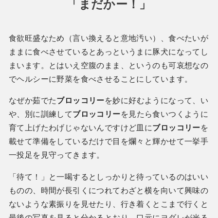
「まだかー！」
食欲旺盛なため（言い換えると意地汚い）、食べたいが
ままに食べさせているとあっというまに豚犬になってし
まいます。とはいえ空腹のまま、というのも可哀想なの
でヘルシーに野菜を食べさせることにしています。
なぜか茹でた
ブロッコリー
を妙に好むようになって、い
や、別に訓練して
ブロッコリー
を見たら食いつくように
育て上げたわげじゃないんですけど皿に
ブロッコリー
を
載せて準備をしているだけで目を爛々と輝かせて一挙手
一投足を見守ってきます。
「待て！」と一喝するとしっかりと待っているのはいい
ものの、時間が長引くにつれてわざと横を向いて興味の
ないような素振りを見せたり、行き着くとこまで行くと
最後の写真を見ると分かるとおり、口元にヨダレが光る