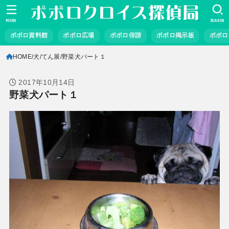
MENU
SEARCH
ポポロ資料館
ポポロ広場
ポポロ俳諧
ポポロ掲示板
ポポロ
HOME
犬
てん展
野菜犬パート１
2017年10月14日
野菜犬パート１