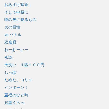
おあずけ状態
そして中腰に
瞳の先に映るもの
犬の習性
vs バトル
双魔眼
ねーむーいー
密談
犬洗い １匹１００円
しっぽ
だめだ、コリャ
ピンポーン！
至福のひと時
知恵くらべ