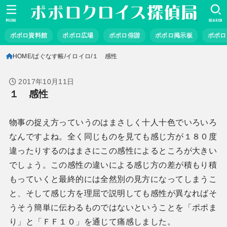
MENU
SEARCH
ポポロ資料館
ポポロ広場
ポポロ俳諧
ポポロ掲示板
ポポロ
HOME
ぱぐなす帳
イロイロ
１ 感性
2017年10月11日
１ 感性
物事の捉え方っていうのはまさしく十人十色でいろいろ
なんですよね。全く同じものを見ても感じ方が１８０度
違ったりするのはまさにこの感性によるところが大きい
でしょう。この感性の違いによる感じ方の差が積もり積
もっていくと最終的には全然別の見方になってしまうこ
と、そして感じ方を理屈で説明しても感性が異なればそ
うそう簡単に伝わるものではないということを「ポポま
り」と「ＦＦ１０」を通じて痛感しました。