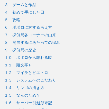
３ ゲームと作品
４ 初めて手にした日
５ 攻略
６ ポポロに対する考え方
７ 探偵局各コーナーの由来
８ 開局するにあたっての悩み
９ 探偵局の歴史
１０ ポポロから離れる時
１１ 頭文字Ｐ
１２ マイラとピエトロ
１３ システムへのこだわり
１４ リンゴの描き方
１５ なんのため？
１６ サーバー引越顛末記