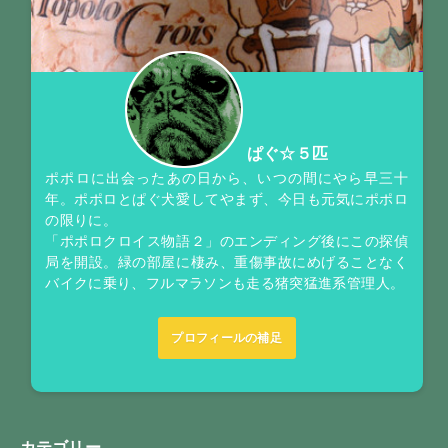
ぱぐ☆５匹
ポポロに出会ったあの日から、いつの間にやら早三十
年。ポポロとぱぐ犬愛してやまず、今日も元気にポポロ
の限りに。
「ポポロクロイス物語２」のエンディング後にこの探偵
局を開設。緑の部屋に棲み、重傷事故にめげることなく
バイクに乗り、フルマラソンも走る猪突猛進系管理人。
プロフィールの補足
カテゴリー