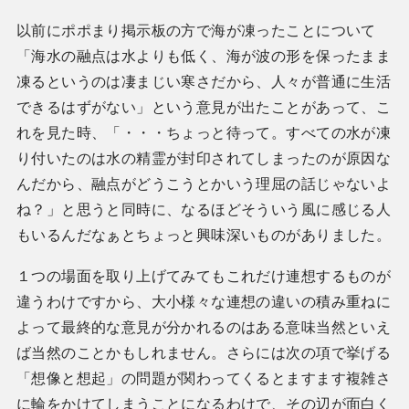
以前にポポまり掲示板の方で海が凍ったことについて
「海水の融点は水よりも低く、海が波の形を保ったまま
凍るというのは凄まじい寒さだから、人々が普通に生活
できるはずがない」という意見が出たことがあって、こ
れを見た時、「・・・ちょっと待って。すべての水が凍
り付いたのは水の精霊が封印されてしまったのが原因な
んだから、融点がどうこうとかいう理屈の話じゃないよ
ね？」と思うと同時に、なるほどそういう風に感じる人
もいるんだなぁとちょっと興味深いものがありました。
１つの場面を取り上げてみてもこれだけ連想するものが
違うわけですから、大小様々な連想の違いの積み重ねに
よって最終的な意見が分かれるのはある意味当然といえ
ば当然のことかもしれません。さらには次の項で挙げる
「想像と想起」の問題が関わってくるとますます複雑さ
に輪をかけてしまうことになるわけで、その辺が面白く