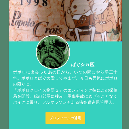
ぱぐ☆５匹
ポポロに出会ったあの日から、いつの間にやら早三十
年。ポポロとぱぐ犬愛してやまず、今日も元気にポポロ
の限りに。
「ポポロクロイス物語２」のエンディング後にこの探偵
局を開設。緑の部屋に棲み、重傷事故にめげることなく
バイクに乗り、フルマラソンも走る猪突猛進系管理人。
プロフィールの補足