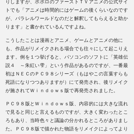
りしますが、ポポロのファーストＴＶアニメの公式サイ
トでも「アニメは時間的にはゲームの後くらいなのです
が、パラレルワールドなのだと解釈してもらえると助か
ります」と書かれているんですよね。
こうしたことは漫画とアニメ、ゲームとアニメの他に
も、作品がリメイクされる場合でも往々にして起こりえ
ます。例を１つ挙げると、パソコンのソフトに「英雄伝
説４ ～朱紅い雫」という作品があるのですが、一番最
初はＮＥＣのＰＣ９８シリーズ（もはやこの言葉すらも
死語になりつつありますが）にて発売され、後リメイク
が施されてＷｉｎｄｏｗｓ版で再発売されました。
ＰＣ９８版とＷｉｎｄｏｗｓ版、内容的には大きな流れ
で見ると同じと言えるものですが、大きく変わったとこ
ろもあり、当時色々と議論の分かれるところがありまし
た。ＰＣ９８版で描かれた物語をリメイクによってより