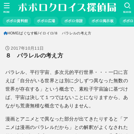
MENU
SEARCH
ポポロ資料館
ポポロ広場
ポポロ俳諧
ポポロ掲示板
ポポロ
HOME
ぱぐなす帳
イロイロ
８ パラレルの考え方
2017年10月11日
８ パラレルの考え方
パラレル、平行宇宙、多次元的平行世界・・・一口に言
えば「自分がいる世界とは別に少しずつ異なった無数の
世界が存在する」という概念で、素粒子宇宙論に基づけ
ば、宇宙は決して１つではないことになりますから、あ
ながち荒唐無稽な概念でもありません。
漫画とアニメとで異なった部分が出てきたりすると「ア
ニメは漫画のパラレルだから」との解釈がよくなされた