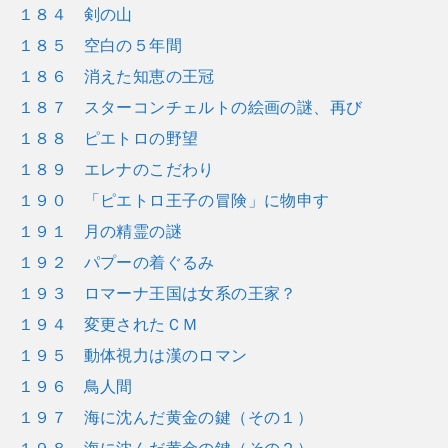
１８４ 剣の山
１８５ 空白の５年間
１８６ 消えた知恵の王冠
１８７ スターコンチェルトの絵画の謎、再び
１８８ ピエトロの野望
１８９ エレナのこだわり
１９０ 「ピエトロ王子の冒険」に物申す
１９１ 月の精霊の謎
１９２ パプーの着ぐるみ
１９３ ロマーナ王国は女系の王家？
１９４ 変更されたＣＭ
１９５ 動体視力は漢のロマン
１９６ 鳥人間
１９７ 海に沈んだ黄金の鍵（その１）
１９８ 海に沈んだ黄金の鍵（その２）