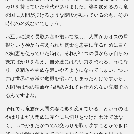
わりを持っていた時代がありました。姿を変えるのも竜
の国に人間が歩けるような階段が残っているのも、その
時代の名残なのでしょう。
お互いに深く畏敬の念を抱いて接し、人間がカオスの監
視という神から与えられた使命を忠実に守るために自ら
の知恵を使っていた時代。それがいつの頃からか自らの
繁栄ばかりを考え、自分達にはない力を恐れるようにな
り、妖精族や竜族を追いやるようになってしまい、つい
には世界に破滅の危機を招いてしまったわけですから、
人間族は他の種族から絶縁されても仕方のない立場であ
るんですよね。
それでも竜族が人間の姿に形を変えている、というのは
やはりまだ人間族に完全に見切りをつけたわけではな
く、いつかまたかつての交わりを取り戻すことができれ
ば、との願いがあってのことなんじゃないかと思いま