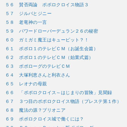
５６ 賛否両論 ポポロクロイス物語３
５７ ジルバとジニー
５８ 老竜神の一言
５９ パワードローバーデュラン２６の秘密
６０ ガミガミ魔王はキューピット？！
６１ ポポロ１のテレビＣＭ（お誕生会篇）
６２ ポポロ１のテレビＣＭ（始業式篇）
６３ ポポローグのテレビＣＭ
６４ 大塚利恵さんと利衣さん
６５ レオナの母親
６６ 「ポポロクロイス～はじまりの冒険」見聞録
６７ ３つ目のポポロクロイス物語（プレステ第１作）
６８ 魔法の源？ブリオニア
６９ ポポロクロイス城で働くには？