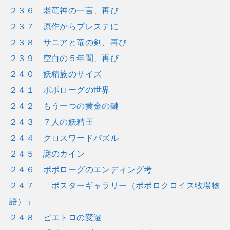
２３６ 老竜神の一言、再び
２３７ 原作からプレステに
２３８ サニアと竜の剣、再び
２３９ 空白の５年間、再び
２４０ 妖精族のサイズ
２４１ ポポローグの世界
２４２ もう一つの黄金の鍵
２４３ ７人の妖精王
２４４ クロスワードパズル
２４５ 謎のカイン
２４６ ポポローグのエンディング考
２４７ 「ポスターギャラリー（ポポロクロイス牧場物
語）」
２４８ ピエトロの変遷