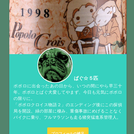
ぱぐ☆５匹
ポポロに出会ったあの日から、いつの間にやら早三十
年。ポポロとぱぐ犬愛してやまず、今日も元気にポポロ
の限りに。
「ポポロクロイス物語２」のエンディング後にこの探偵
局を開設。緑の部屋に棲み、重傷事故にめげることなく
バイクに乗り、フルマラソンも走る猪突猛進系管理人。
プロフィールの補足