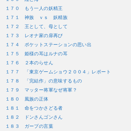
１７０ もう一人の妖精王
１７１ 神族 ｖｓ 妖精族
１７２ 王として、母として
１７３ レオナ家の扉再び
１７４ ポケットステーションの思い出
１７５ 姫様の耳はルナの耳
１７６ ２本のらせん
１７７ 「東京ゲームショウ２００４」レポート
１７８ 「完結作」の意味するもの
１７９ マッター将軍なぜ将軍？
１８０ 風族の正体
１８１ 命をつかさどる者
１８２ ドンさんゴンさん
１８３ ガープの言葉