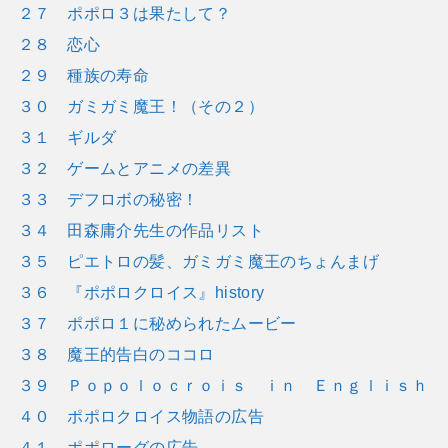
２７ ポポロ３は果たして？
２８ 恋心
２９ 種族の寿命
３０ ガミガミ魔王！（その２）
３１ ギルダ
３２ ゲームとアニメの差異
３３ デフロボの秘密！
３４ 田森庸介先生の作品リスト
３５ ピエトロの髪、ガミガミ魔王のちょんまげ
３６ 『ポポロクロイス』history
３７ ポポロ１に秘められたムービー
３８ 魔王的告白のココロ
３９ Ｐｏｐｏｌｏｃｒｏｉｓ ｉｎ Ｅｎｇｌｉｓｈ
４０ ポポロクロイス物語の広告
４１ ポポローグの広告