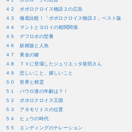
４２ ポポロクロイス物語２の広告
４３ 徹底比較！「ポポロクロイス物語２」ベスト版
４４ マントとヨロイの相関関係
４５ デフロボの型番
４６ 妖精族と人魚
４７ 黄金の鍵
４８ ＴＶに登場したジュリエッタ柴田さん
４９ 悲しいこと、嬉しいこと
５０ 世界と精霊
５１ パウロ達の年齢は？！
５２ ポポロクロイス王国
５３ アネモリトスの位置
５４ ヒュウの時代
５５ エンディングのナレーション