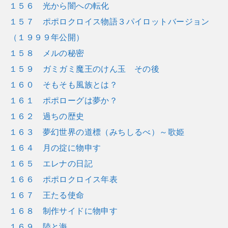
１５６ 光から闇への転化
１５７ ポポロクロイス物語３パイロットバージョン
（１９９９年公開）
１５８ メルの秘密
１５９ ガミガミ魔王のけん玉 その後
１６０ そもそも風族とは？
１６１ ポポローグは夢か？
１６２ 過ちの歴史
１６３ 夢幻世界の道標（みちしるべ）～歌姫
１６４ 月の掟に物申す
１６５ エレナの日記
１６６ ポポロクロイス年表
１６７ 王たる使命
１６８ 制作サイドに物申す
１６９ 陸と海