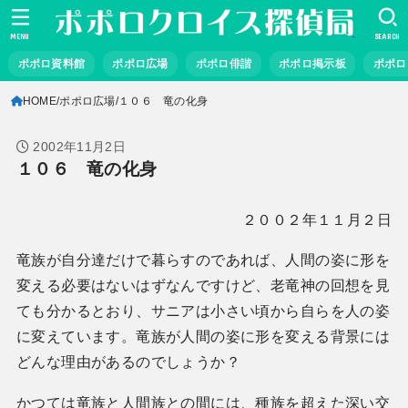
MENU
SEARCH
ポポロ資料館
ポポロ広場
ポポロ俳諧
ポポロ掲示板
ポポロ
HOME
ポポロ広場
１０６ 竜の化身
2002年11月2日
１０６ 竜の化身
２００２年１１月２日
竜族が自分達だけで暮らすのであれば、人間の姿に形を
変える必要はないはずなんですけど、老竜神の回想を見
ても分かるとおり、サニアは小さい頃から自らを人の姿
に変えています。竜族が人間の姿に形を変える背景には
どんな理由があるのでしょうか？
かつては竜族と人間族との間には、種族を超えた深い交