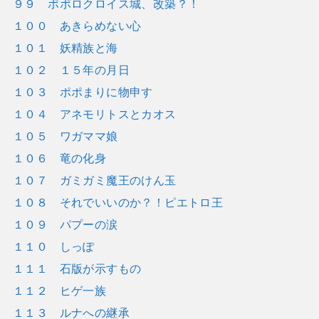
９９ ポポロクロイス城、改築？！
１００ あきらめない心
１０１ 妖精族と海
１０２ １５年の月日
１０３ ポポまりに物申す
１０４ アネモリトスとカオス
１０５ ワガママ娘
１０６ 竜の化身
１０７ ガミガミ魔王のけん玉
１０８ それでいいのか？！ピエトロ王
１０９ パプーの涙
１１０ しっぽ
１１１ 石版が示すもの
１１２ ヒゲ一族
１１３ ルナへの継承