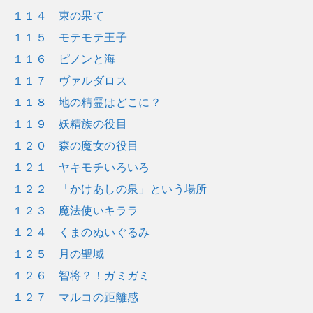
１１４ 東の果て
１１５ モテモテ王子
１１６ ピノンと海
１１７ ヴァルダロス
１１８ 地の精霊はどこに？
１１９ 妖精族の役目
１２０ 森の魔女の役目
１２１ ヤキモチいろいろ
１２２ 「かけあしの泉」という場所
１２３ 魔法使いキララ
１２４ くまのぬいぐるみ
１２５ 月の聖域
１２６ 智将？！ガミガミ
１２７ マルコの距離感