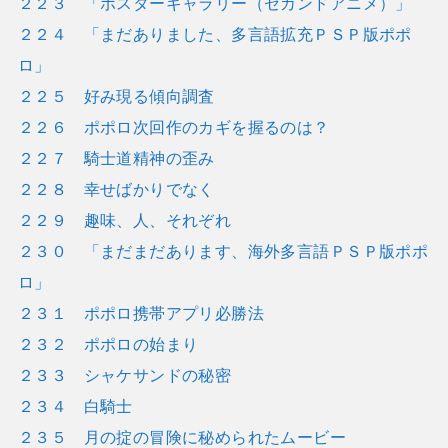
２２３ 「ポスターギャラリー（セカンドアニメ）」
２２４ 「まだありました、多言語拡充ＰＳＰ版ポポ
ロ」
２２５ 好み現る傾向調査
２２６ ポポロ次回作のカギを握るのは？
２２７ 騎士道精神の歪み
２２８ 幸せばかりでなく
２２９ 趣味、人、それぞれ
２３０ 「まだまだあります、海外多言語ＰＳＰ版ポポ
ロ」
２３１ ポポロ携帯アプリ必勝法
２３２ ポポロの始まり
２３３ シャケサンドの秘密
２３４ 白騎士
２３５ 月の掟の冒険に秘められたムービー