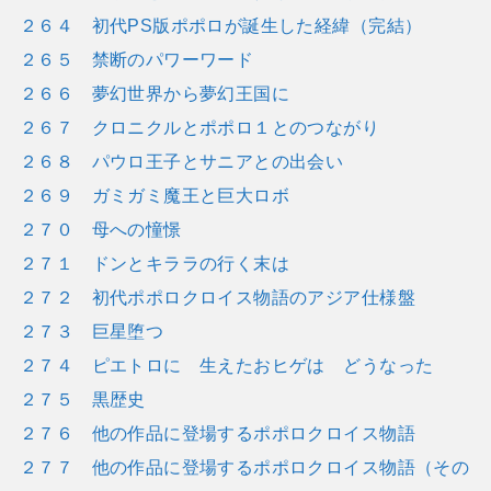
２６４ 初代PS版ポポロが誕生した経緯（完結）
２６５ 禁断のパワーワード
２６６ 夢幻世界から夢幻王国に
２６７ クロニクルとポポロ１とのつながり
２６８ パウロ王子とサニアとの出会い
２６９ ガミガミ魔王と巨大ロボ
２７０ 母への憧憬
２７１ ドンとキララの行く末は
２７２ 初代ポポロクロイス物語のアジア仕様盤
２７３ 巨星堕つ
２７４ ピエトロに 生えたおヒゲは どうなった
２７５ 黒歴史
２７６ 他の作品に登場するポポロクロイス物語
２７７ 他の作品に登場するポポロクロイス物語（その