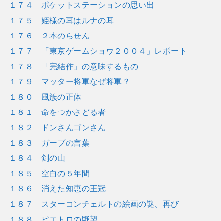
１７４ ポケットステーションの思い出
１７５ 姫様の耳はルナの耳
１７６ ２本のらせん
１７７ 「東京ゲームショウ２００４」レポート
１７８ 「完結作」の意味するもの
１７９ マッター将軍なぜ将軍？
１８０ 風族の正体
１８１ 命をつかさどる者
１８２ ドンさんゴンさん
１８３ ガープの言葉
１８４ 剣の山
１８５ 空白の５年間
１８６ 消えた知恵の王冠
１８７ スターコンチェルトの絵画の謎、再び
１８８ ピエトロの野望