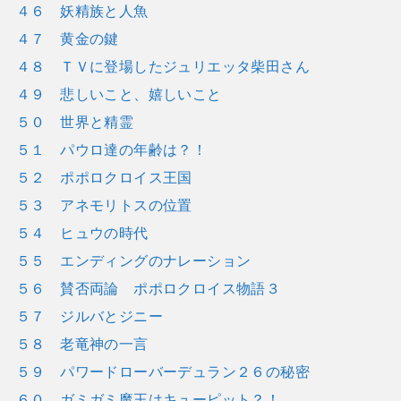
４６ 妖精族と人魚
４７ 黄金の鍵
４８ ＴＶに登場したジュリエッタ柴田さん
４９ 悲しいこと、嬉しいこと
５０ 世界と精霊
５１ パウロ達の年齢は？！
５２ ポポロクロイス王国
５３ アネモリトスの位置
５４ ヒュウの時代
５５ エンディングのナレーション
５６ 賛否両論 ポポロクロイス物語３
５７ ジルバとジニー
５８ 老竜神の一言
５９ パワードローバーデュラン２６の秘密
６０ ガミガミ魔王はキューピット？！