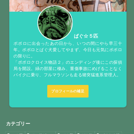
ぱぐ☆５匹
ポポロに出会ったあの日から、いつの間にやら早三十
年。ポポロとぱぐ犬愛してやまず、今日も元気にポポロ
の限りに。
「ポポロクロイス物語２」のエンディング後にこの探偵
局を開設。緑の部屋に棲み、重傷事故にめげることなく
バイクに乗り、フルマラソンも走る猪突猛進系管理人。
プロフィールの補足
カテゴリー