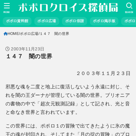
MENU
SEARCH
ポポロ資料館
ポポロ広場
ポポロ俳諧
ポポロ掲示板
ポポロ
HOME
ポポロ広場
１４７ 闇の世界
2003年11月23日
１４７ 闇の世界
２００３年１１月２３日
邪悪な魂を二度と地上に復活しないよう永遠に封じ、そ
れを闇の王ダーナが管理している闇の世界。ブリオニア
の書物の中で「超次元観測記録」として記され、光と音
と命なき世界と言われています。
この世界には、ポポロ１の冒険で出てきたように氷の魔
王の魂が封印され、そしてまた「月の掟の冒険」のプロ