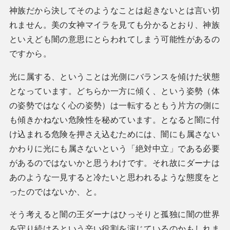
神族だから決してそのようなことは起きないとは言い切
れません。美の女神マイラを見ても分かるとおり、神族
といえども闇の意思にとらわれてしまう可能性があるの
ですから。
光に属する、ということは光側にバランスを傾けた状態
となっています。どちらか一方に傾く、という姿勢（体
の姿勢ではなく心の姿勢）は一転するともう片方の側に
も傾きかねない危険性を秘めています。となると闇に付
け込まれる危険を押さえ込むためには、闇にも属さない
かわりに光にも属さないという「絶対中立」である必要
があるのではないかと思うわけです。それ故にダーナは
あのような一見すると冷たいと思われるような態度をと
ったのではないか、と。
そう考えると闇の王ダーナはひっそりと孤独に闇の世界
を守り続けるという辛い役割を演じているのかもしれま