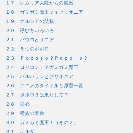
１７ レムリア大陸からの脱出
１８ ガミガミ魔王ｖｓブリオニア
１９ ナルシアの父親
２０ 呼び方いろいろ
２１ パウロとサニア
２２ ５つのポポロ
２３ Ｐｏｐｏｒｏ？Ｐｏｐｏｌｏ？
２４ ロリコン！？ガミガミ魔王
２５ バルバランとブリオニア
２６ アニメのタイトルと原題一覧
２７ ポポロ３は果たして？
２８ 恋心
２９ 種族の寿命
３０ ガミガミ魔王！（その２）
３１ ギルダ