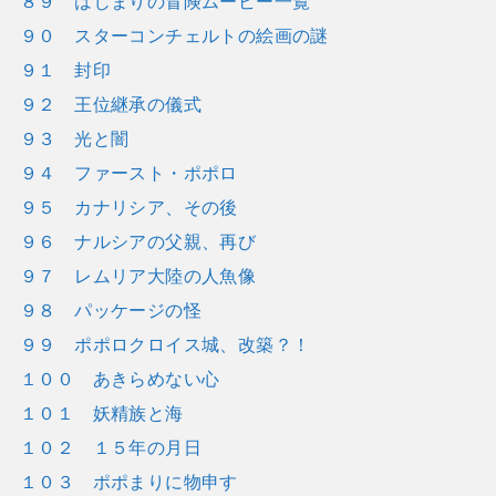
８９ はじまりの冒険ムービー一覧
９０ スターコンチェルトの絵画の謎
９１ 封印
９２ 王位継承の儀式
９３ 光と闇
９４ ファースト・ポポロ
９５ カナリシア、その後
９６ ナルシアの父親、再び
９７ レムリア大陸の人魚像
９８ パッケージの怪
９９ ポポロクロイス城、改築？！
１００ あきらめない心
１０１ 妖精族と海
１０２ １５年の月日
１０３ ポポまりに物申す