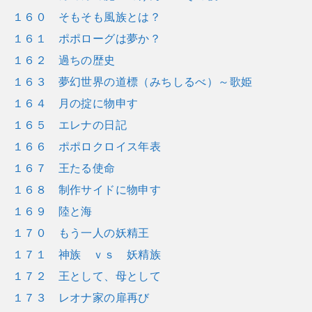
１６０ そもそも風族とは？
１６１ ポポローグは夢か？
１６２ 過ちの歴史
１６３ 夢幻世界の道標（みちしるべ）～歌姫
１６４ 月の掟に物申す
１６５ エレナの日記
１６６ ポポロクロイス年表
１６７ 王たる使命
１６８ 制作サイドに物申す
１６９ 陸と海
１７０ もう一人の妖精王
１７１ 神族 ｖｓ 妖精族
１７２ 王として、母として
１７３ レオナ家の扉再び