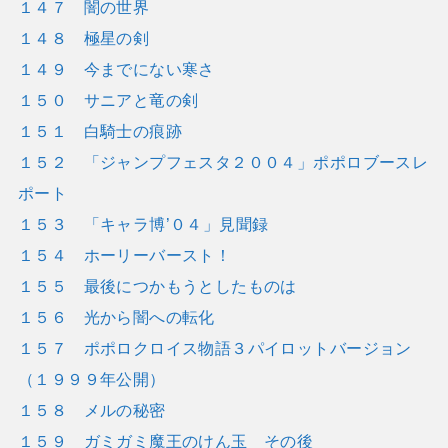
１４７ 闇の世界
１４８ 極星の剣
１４９ 今までにない寒さ
１５０ サニアと竜の剣
１５１ 白騎士の痕跡
１５２ 「ジャンプフェスタ２００４」ポポロブースレ
ポート
１５３ 「キャラ博’０４」見聞録
１５４ ホーリーバースト！
１５５ 最後につかもうとしたものは
１５６ 光から闇への転化
１５７ ポポロクロイス物語３パイロットバージョン
（１９９９年公開）
１５８ メルの秘密
１５９ ガミガミ魔王のけん玉 その後