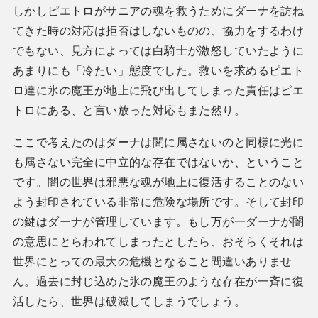
しかしピエトロがサニアの魂を救うためにダーナを訪ね
てきた時の対応は拒否はしないものの、協力をするわけ
でもない、見方によっては白騎士が激怒していたように
あまりにも「冷たい」態度でした。救いを求めるピエト
ロ達に氷の魔王が地上に飛び出してしまった責任はピエ
トロにある、と言い放った対応もまた然り。
ここで考えたのはダーナは闇に属さないのと同様に光に
も属さない完全に中立的な存在ではないか、ということ
です。闇の世界は邪悪な魂が地上に復活することのない
よう封印されている非常に危険な場所です。そして封印
の鍵はダーナが管理しています。もし万が一ダーナが闇
の意思にとらわれてしまったとしたら、おそらくそれは
世界にとっての最大の危機となること間違いありませ
ん。過去に封じ込めた氷の魔王のような存在が一斉に復
活したら、世界は破滅してしまうでしょう。