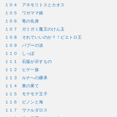
１０４ アネモリトスとカオス
１０５ ワガママ娘
１０６ 竜の化身
１０７ ガミガミ魔王のけん玉
１０８ それでいいのか？！ピエトロ王
１０９ パプーの涙
１１０ しっぽ
１１１ 石版が示すもの
１１２ ヒゲ一族
１１３ ルナへの継承
１１４ 東の果て
１１５ モテモテ王子
１１６ ピノンと海
１１７ ヴァルダロス