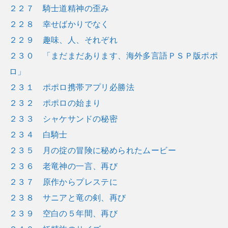
２２７ 騎士道精神の歪み
２２８ 幸せばかりでなく
２２９ 趣味、人、それぞれ
２３０ 「まだまだあります、海外多言語ＰＳＰ版ポポ
ロ」
２３１ ポポロ携帯アプリ必勝法
２３２ ポポロの始まり
２３３ シャケサンドの秘密
２３４ 白騎士
２３５ 月の掟の冒険に秘められたムービー
２３６ 老竜神の一言、再び
２３７ 原作からプレステに
２３８ サニアと竜の剣、再び
２３９ 空白の５年間、再び