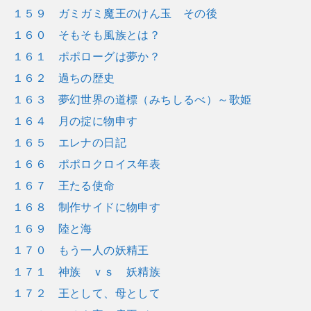
１５９ ガミガミ魔王のけん玉 その後
１６０ そもそも風族とは？
１６１ ポポローグは夢か？
１６２ 過ちの歴史
１６３ 夢幻世界の道標（みちしるべ）～歌姫
１６４ 月の掟に物申す
１６５ エレナの日記
１６６ ポポロクロイス年表
１６７ 王たる使命
１６８ 制作サイドに物申す
１６９ 陸と海
１７０ もう一人の妖精王
１７１ 神族 ｖｓ 妖精族
１７２ 王として、母として