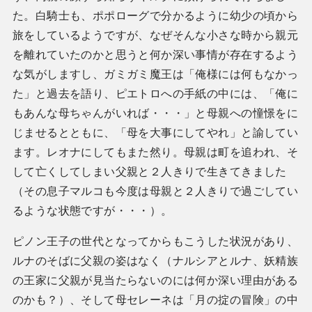
た。白騎士も、ポポローグで分かるように幼少の頃から
旅をしているようですが、なぜそんな小さな時から親元
を離れていたのかと思うと何か深い事情が存在するよう
な気がしますし、ガミガミ魔王は「俺様には何もなかっ
た」と過去を語り、ピエトロへの手紙の中には、「俺に
もあんな母ちゃんがいれば・・・」と母親への憧憬をに
じませるとともに、「母を大事にしてやれ」と諭してい
ます。レオナにしてもまた然り。母親は町を追われ、そ
して亡くしてしまい父親と２人きりで生きてきました
（その息子マルコも今度は母親と２人きりで過ごしてい
るような状態ですが・・・）。
ピノン王子の世代となってからもこうした状況があり、
ルナのそばに父親の姿はなく（ナルシアとルナ、妖精族
の王家に父親が見当たらないのには何か深い理由がある
のかも？）、そして母セレーネは「月の掟の冒険」の中