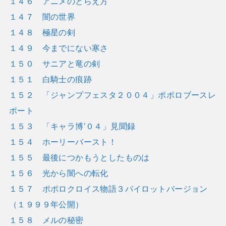
１４６ アニメのとらえ方
１４７ 闇の世界
１４８ 極星の剣
１４９ 今までにない寒さ
１５０ サニアと竜の剣
１５１ 白騎士の痕跡
１５２ 「ジャンプフェスタ２００４」ポポロブースレ
ポート
１５３ 「キャラ博’０４」見聞録
１５４ ホーリーバースト！
１５５ 最後につかもうとしたものは
１５６ 光から闇への転化
１５７ ポポロクロイス物語３パイロットバージョン
（１９９９年公開）
１５８ メルの秘密