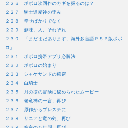
２２６ ポポロ次回作のカギを握るのは？
２２７ 騎士道精神の歪み
２２８ 幸せばかりでなく
２２９ 趣味、人、それぞれ
２３０ 「まだまだあります、海外多言語ＰＳＰ版ポポ
ロ」
２３１ ポポロ携帯アプリ必勝法
２３２ ポポロの始まり
２３３ シャケサンドの秘密
２３４ 白騎士
２３５ 月の掟の冒険に秘められたムービー
２３６ 老竜神の一言、再び
２３７ 原作からプレステに
２３８ サニアと竜の剣、再び
２３９ 空白の５年間、再び