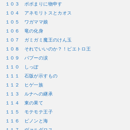
１０３ ポポまりに物申す
１０４ アネモリトスとカオス
１０５ ワガママ娘
１０６ 竜の化身
１０７ ガミガミ魔王のけん玉
１０８ それでいいのか？！ピエトロ王
１０９ パプーの涙
１１０ しっぽ
１１１ 石版が示すもの
１１２ ヒゲ一族
１１３ ルナへの継承
１１４ 東の果て
１１５ モテモテ王子
１１６ ピノンと海
１１７ ヴァルダロス