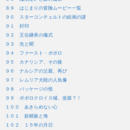
８９ はじまりの冒険ムービー一覧
９０ スターコンチェルトの絵画の謎
９１ 封印
９２ 王位継承の儀式
９３ 光と闇
９４ ファースト・ポポロ
９５ カナリシア、その後
９６ ナルシアの父親、再び
９７ レムリア大陸の人魚像
９８ パッケージの怪
９９ ポポロクロイス城、改築？！
１００ あきらめない心
１０１ 妖精族と海
１０２ １５年の月日