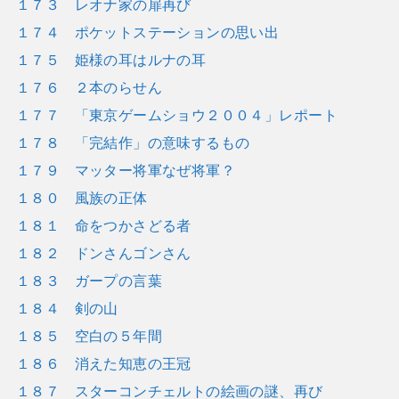
１７３ レオナ家の扉再び
１７４ ポケットステーションの思い出
１７５ 姫様の耳はルナの耳
１７６ ２本のらせん
１７７ 「東京ゲームショウ２００４」レポート
１７８ 「完結作」の意味するもの
１７９ マッター将軍なぜ将軍？
１８０ 風族の正体
１８１ 命をつかさどる者
１８２ ドンさんゴンさん
１８３ ガープの言葉
１８４ 剣の山
１８５ 空白の５年間
１８６ 消えた知恵の王冠
１８７ スターコンチェルトの絵画の謎、再び