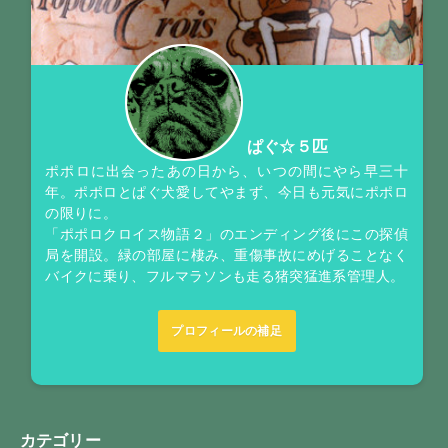
ぱぐ☆５匹
ポポロに出会ったあの日から、いつの間にやら早三十
年。ポポロとぱぐ犬愛してやまず、今日も元気にポポロ
の限りに。
「ポポロクロイス物語２」のエンディング後にこの探偵
局を開設。緑の部屋に棲み、重傷事故にめげることなく
バイクに乗り、フルマラソンも走る猪突猛進系管理人。
プロフィールの補足
カテゴリー