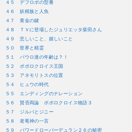
４５ デフロボの型番
４６ 妖精族と人魚
４７ 黄金の鍵
４８ ＴＶに登場したジュリエッタ柴田さん
４９ 悲しいこと、嬉しいこと
５０ 世界と精霊
５１ パウロ達の年齢は？！
５２ ポポロクロイス王国
５３ アネモリトスの位置
５４ ヒュウの時代
５５ エンディングのナレーション
５６ 賛否両論 ポポロクロイス物語３
５７ ジルバとジニー
５８ 老竜神の一言
５９ パワードローバーデュラン２６の秘密