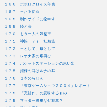
１６６ ポポロクロイス年表
１６７ 王たる使命
１６８ 制作サイドに物申す
１６９ 陸と海
１７０ もう一人の妖精王
１７１ 神族 ｖｓ 妖精族
１７２ 王として、母として
１７３ レオナ家の扉再び
１７４ ポケットステーションの思い出
１７５ 姫様の耳はルナの耳
１７６ ２本のらせん
１７７ 「東京ゲームショウ２００４」レポート
１７８ 「完結作」の意味するもの
１７９ マッター将軍なぜ将軍？