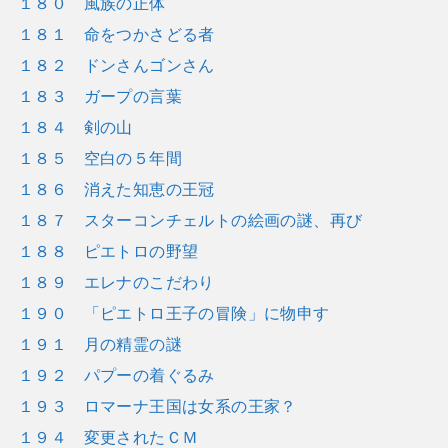
１８０ 風族の正体
１８１ 命をつかさどる者
１８２ ドンさんゴンさん
１８３ ガープの言葉
１８４ 剣の山
１８５ 空白の５年間
１８６ 消えた知恵の王冠
１８７ スターコンチェルトの絵画の謎、再び
１８８ ピエトロの野望
１８９ エレナのこだわり
１９０ 「ピエトロ王子の冒険」に物申す
１９１ 月の精霊の謎
１９２ パプーの着ぐるみ
１９３ ロマーナ王国は女系の王家？
１９４ 変更されたＣＭ