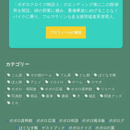
「ポポロクロイス物語２」のエンディング後にこの探偵
局を開設。緑の部屋に棲み、重傷事故にめげることなく
バイクに乗り、フルマラソンも走る猪突猛進系管理人。
プロフィールの補足
カテゴリー
ごん源
その他ゲーム
てん展
どん館
ぱぐなす帳
ぼん陣
アニメ
イロイロ
ゲーム
スマポ
ポポロ・局関連
ポポロ広場
ポポロ資料館
リリース
写真館
商品
書庫
書籍
犬
補足
関連グッズ
ＣＤ
ポポロ資料館
ポポロ広場
ポポロ俳諧
ポポロ掲示板
ポポログ
ぱぐなす帳
ゲストブック
ポポロクイズ
ポポロの翼