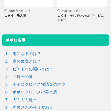
2005年5月22日
2002年11月8日
１９６ 鳥人間
１０８ それでいいのか？！ピエ
トロ王
ポポロ広場
１ 泡になるのは？
２ 森の魔女とは？
３ ピエトロの願いとは？
４ 白騎士の謎
５ ポポロクロイス物語３の推測
６ ポポロクロイスの善と悪
７ ガミガミ魔王！
８ 声優さんの移り変わり