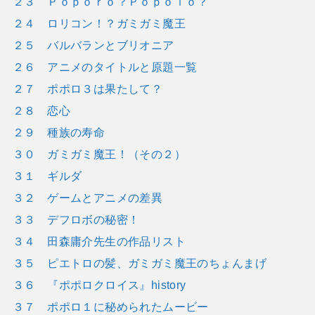
２３ Ｐｏｐｏｒｏ？Ｐｏｐｏｌｏ？
２４ ロリコン！？ガミガミ魔王
２５ バルバランとブリオニア
２６ アニメのタイトルと原題一覧
２７ ポポロ３は果たして？
２８ 恋心
２９ 種族の寿命
３０ ガミガミ魔王！（その２）
３１ ギルダ
３２ ゲームとアニメの差異
３３ デフロボの秘密！
３４ 田森庸介先生の作品リスト
３５ ピエトロの髪、ガミガミ魔王のちょんまげ
３６ 『ポポロクロイス』history
３７ ポポロ１に秘められたムービー