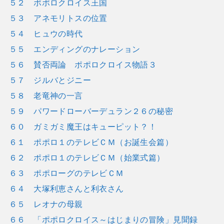
５２ ポポロクロイス王国
５３ アネモリトスの位置
５４ ヒュウの時代
５５ エンディングのナレーション
５６ 賛否両論 ポポロクロイス物語３
５７ ジルバとジニー
５８ 老竜神の一言
５９ パワードローバーデュラン２６の秘密
６０ ガミガミ魔王はキューピット？！
６１ ポポロ１のテレビＣＭ（お誕生会篇）
６２ ポポロ１のテレビＣＭ（始業式篇）
６３ ポポローグのテレビＣＭ
６４ 大塚利恵さんと利衣さん
６５ レオナの母親
６６ 「ポポロクロイス～はじまりの冒険」見聞録