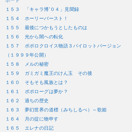
ポート
１５３ 「キャラ博’０４」見聞録
１５４ ホーリーバースト！
１５５ 最後につかもうとしたものは
１５６ 光から闇への転化
１５７ ポポロクロイス物語３パイロットバージョン
（１９９９年公開）
１５８ メルの秘密
１５９ ガミガミ魔王のけん玉 その後
１６０ そもそも風族とは？
１６１ ポポローグは夢か？
１６２ 過ちの歴史
１６３ 夢幻世界の道標（みちしるべ）～歌姫
１６４ 月の掟に物申す
１６５ エレナの日記