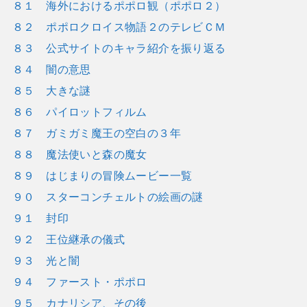
８１ 海外におけるポポロ観（ポポロ２）
８２ ポポロクロイス物語２のテレビＣＭ
８３ 公式サイトのキャラ紹介を振り返る
８４ 闇の意思
８５ 大きな謎
８６ パイロットフィルム
８７ ガミガミ魔王の空白の３年
８８ 魔法使いと森の魔女
８９ はじまりの冒険ムービー一覧
９０ スターコンチェルトの絵画の謎
９１ 封印
９２ 王位継承の儀式
９３ 光と闇
９４ ファースト・ポポロ
９５ カナリシア、その後