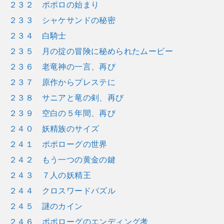
２３２ ポポロの始まり
２３３ シャケサンドの秘密
２３４ 白騎士
２３５ 月の掟の冒険に秘められたムービー
２３６ 老竜神の一言、再び
２３７ 原作からプレステに
２３８ サニアと竜の剣、再び
２３９ 空白の５年間、再び
２４０ 妖精族のサイズ
２４１ ポポローグの世界
２４２ もう一つの黄金の鍵
２４３ ７人の妖精王
２４４ クロスワードパズル
２４５ 謎のカイン
２４６ ポポローグのエンディング考