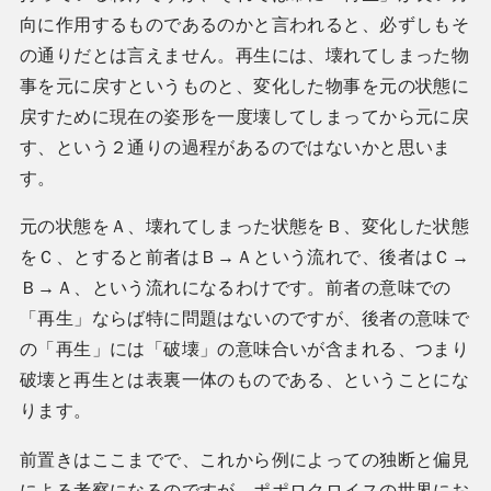
向に作用するものであるのかと言われると、必ずしもそ
の通りだとは言えません。再生には、壊れてしまった物
事を元に戻すというものと、変化した物事を元の状態に
戻すために現在の姿形を一度壊してしまってから元に戻
す、という２通りの過程があるのではないかと思いま
す。
元の状態をＡ、壊れてしまった状態をＢ、変化した状態
をＣ、とすると前者はＢ→Ａという流れで、後者はＣ→
Ｂ→Ａ、という流れになるわけです。前者の意味での
「再生」ならば特に問題はないのですが、後者の意味で
の「再生」には「破壊」の意味合いが含まれる、つまり
破壊と再生とは表裏一体のものである、ということにな
ります。
前置きはここまでで、これから例によっての独断と偏見
による考察になるのですが、ポポロクロイスの世界にお