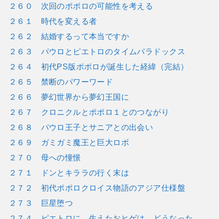
２６０ 次回のポポロの可能性を考える
２６１ 時代を変える者
２６２ 結婚するって本当ですか
２６３ パウロとピエトロのタイムパラドックス
２６４ 初代PS版ポポロが誕生した経緯（完結）
２６５ 禁断のパワーワード
２６６ 夢幻世界から夢幻王国に
２６７ クロニクルとポポロ１とのつながり
２６８ パウロ王子とサニアとの出会い
２６９ ガミガミ魔王と巨大ロボ
２７０ 母への憧憬
２７１ ドンとキララの行く末は
２７２ 初代ポポロクロイス物語のアジア仕様盤
２７３ 巨星堕つ
２７４ ピエトロに 生えたおヒゲは どうなった