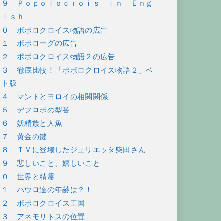
３９ Ｐｏｐｏｌｏｃｒｏｉｓ ｉｎ Ｅｎｇ
ｌｉｓｈ
４０ ポポロクロイス物語の広告
４１ ポポローグの広告
４２ ポポロクロイス物語２の広告
４３ 徹底比較！「ポポロクロイス物語２」ベ
スト版
４４ マントとヨロイの相関関係
４５ デフロボの型番
４６ 妖精族と人魚
４７ 黄金の鍵
４８ ＴＶに登場したジュリエッタ柴田さん
４９ 悲しいこと、嬉しいこと
５０ 世界と精霊
５１ パウロ達の年齢は？！
５２ ポポロクロイス王国
５３ アネモリトスの位置