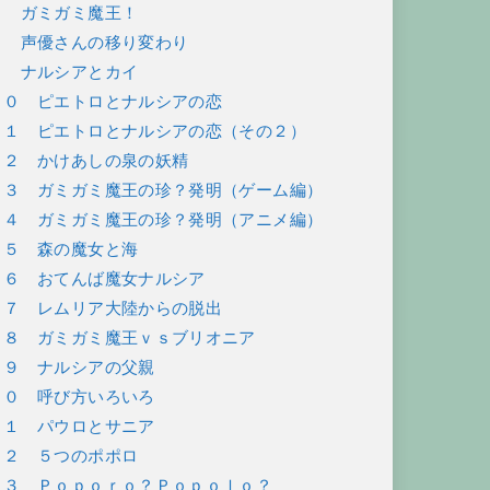
７ ガミガミ魔王！
８ 声優さんの移り変わり
９ ナルシアとカイ
１０ ピエトロとナルシアの恋
１１ ピエトロとナルシアの恋（その２）
１２ かけあしの泉の妖精
１３ ガミガミ魔王の珍？発明（ゲーム編）
１４ ガミガミ魔王の珍？発明（アニメ編）
１５ 森の魔女と海
１６ おてんば魔女ナルシア
１７ レムリア大陸からの脱出
１８ ガミガミ魔王ｖｓブリオニア
１９ ナルシアの父親
２０ 呼び方いろいろ
２１ パウロとサニア
２２ ５つのポポロ
２３ Ｐｏｐｏｒｏ？Ｐｏｐｏｌｏ？