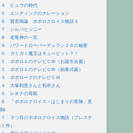
５４ ヒュウの時代
５５ エンディングのナレーション
５６ 賛否両論 ポポロクロイス物語３
５７ ジルバとジニー
５８ 老竜神の一言
５９ パワードローバーデュラン２６の秘密
６０ ガミガミ魔王はキューピット？！
６１ ポポロ１のテレビＣＭ（お誕生会篇）
６２ ポポロ１のテレビＣＭ（始業式篇）
６３ ポポローグのテレビＣＭ
６４ 大塚利恵さんと利衣さん
６５ レオナの母親
６６ 「ポポロクロイス～はじまりの冒険」見
聞録
６７ ３つ目のポポロクロイス物語（プレステ
第１作）