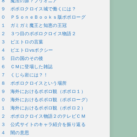
６８ 魔法の源？ブリオニア
６９ ポポロクロイス城で働くには？
７０ ＰＳｏｎｅＢｏｏｋｓ版ポポローグ
７１ ガミガミ魔王と知恵の王冠
７２ ３つ目のポポロクロイス物語２
７３ ピエトロの言葉
７４ ピエトロvsボクシー
７５ 日の国のその後
７６ ＣＭに登場した雑誌
７７ くじら岩には？！
７８ ポポロクロイスという場所
７９ 海外におけるポポロ観（ポポロ１）
８０ 海外におけるポポロ観（ポポローグ）
８１ 海外におけるポポロ観（ポポロ２）
８２ ポポロクロイス物語２のテレビＣＭ
８３ 公式サイトのキャラ紹介を振り返る
８４ 闇の意思