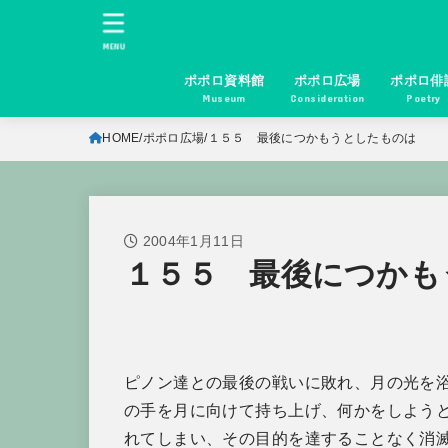
MENU
ポポロ資料館
ポポロ広場
ポポロ俳
Museum
Consideration
Poetry
HOME
ポポロ広場
１５５ 最後につかもうとしたものは
2004年1月11日
１５５ 最後につかも
ピノン達との最後の戦いに敗れ、月の光を
の手を月に向けて持ち上げ、何かをしよう
れてしまい、その目的を達することなく消