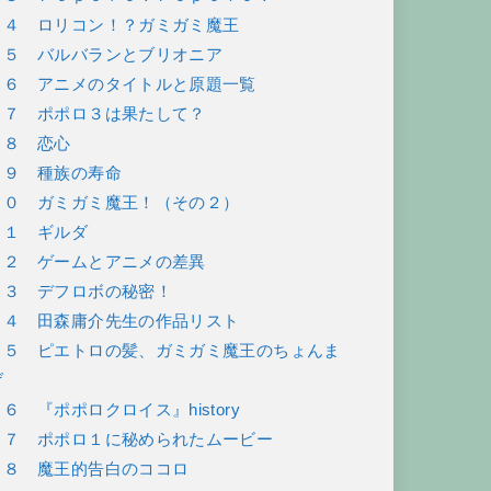
２４ ロリコン！？ガミガミ魔王
２５ バルバランとブリオニア
２６ アニメのタイトルと原題一覧
２７ ポポロ３は果たして？
２８ 恋心
２９ 種族の寿命
３０ ガミガミ魔王！（その２）
３１ ギルダ
３２ ゲームとアニメの差異
３３ デフロボの秘密！
３４ 田森庸介先生の作品リスト
３５ ピエトロの髪、ガミガミ魔王のちょんま
げ
３６ 『ポポロクロイス』history
３７ ポポロ１に秘められたムービー
３８ 魔王的告白のココロ