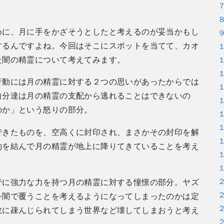
めに、月に手をかざそうとしたと考えるのが妥当かもし
するんですよね。今回はそこにスポットを当てて、カオ
た闇の精霊について考えてみます。
行動には月の精霊に対する２つの思いがあったからでは
自分達は月の精霊の支配から逃れることはできないの
のか」という怒りの部分。
できたものを、空高くに封印され、まさかその封印を解
約を結んで月の精霊が地上に降りてきていることを考え
でに強力な力を持つ月の精霊に対する憧憬の部分。ヤズ
を闇で覆うことを考えるようになってしまったのかは定
故に疎んじられてしまう世界など壊してしまおうと考え