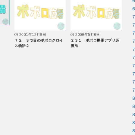
2001年12月9日
2009年5月6日
７２ ３つ目のポポロクロイ
２３１ ポポロ携帯アプリ必
ス物語２
勝法