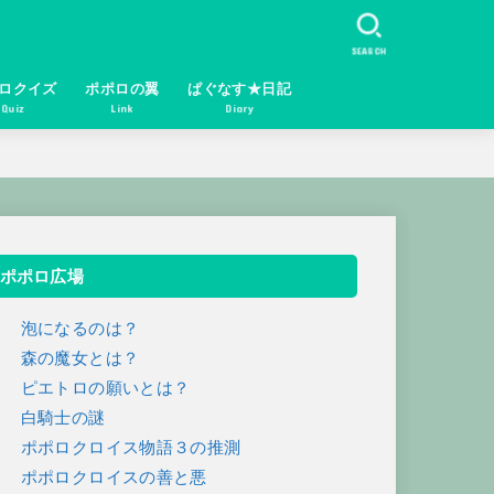
SEARCH
ロクイズ
ポポロの翼
ぱぐなす★日記
Quiz
Link
Diary
ポポロ広場
１ 泡になるのは？
２ 森の魔女とは？
３ ピエトロの願いとは？
４ 白騎士の謎
５ ポポロクロイス物語３の推測
６ ポポロクロイスの善と悪