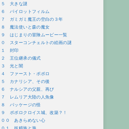
８５ 大きな謎
８６ パイロットフィルム
８７ ガミガミ魔王の空白の３年
８８ 魔法使いと森の魔女
８９ はじまりの冒険ムービー一覧
９０ スターコンチェルトの絵画の謎
９１ 封印
９２ 王位継承の儀式
９３ 光と闇
９４ ファースト・ポポロ
９５ カナリシア、その後
９６ ナルシアの父親、再び
９７ レムリア大陸の人魚像
９８ パッケージの怪
９９ ポポロクロイス城、改築？！
１００ あきらめない心
１０１ 妖精族と海