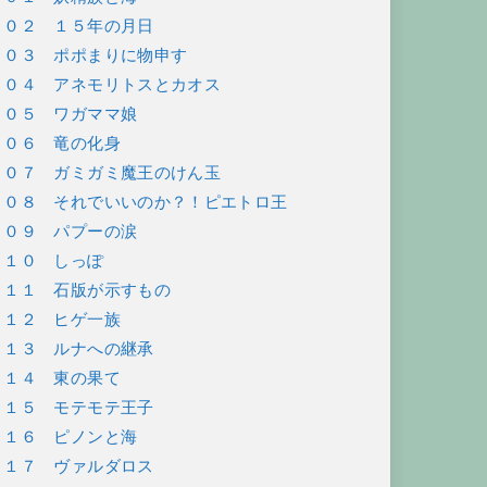
１０２ １５年の月日
１０３ ポポまりに物申す
１０４ アネモリトスとカオス
１０５ ワガママ娘
１０６ 竜の化身
１０７ ガミガミ魔王のけん玉
１０８ それでいいのか？！ピエトロ王
１０９ パプーの涙
１１０ しっぽ
１１１ 石版が示すもの
１１２ ヒゲ一族
１１３ ルナへの継承
１１４ 東の果て
１１５ モテモテ王子
１１６ ピノンと海
１１７ ヴァルダロス