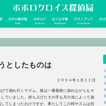
諧
ポポロ掲示板
ポポログ
ぱぐなす帳
ゲストブック
ポポ
BBS
Archive
Notebook
Guestbook
うとしたものは
２００４年１月１１日
浴びて崩れ行くヤズム。彼は一番最後に崩れながらもそ
としていました。持ち上げたその手も月の光によって崩
滅してしまったわけですが、果たしてこの時ヤズムは何