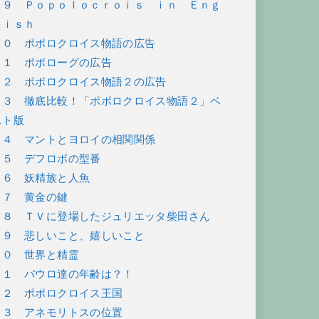
３９ Ｐｏｐｏｌｏｃｒｏｉｓ ｉｎ Ｅｎｇ
ｌｉｓｈ
４０ ポポロクロイス物語の広告
４１ ポポローグの広告
４２ ポポロクロイス物語２の広告
４３ 徹底比較！「ポポロクロイス物語２」ベ
スト版
４４ マントとヨロイの相関関係
４５ デフロボの型番
４６ 妖精族と人魚
４７ 黄金の鍵
４８ ＴＶに登場したジュリエッタ柴田さん
４９ 悲しいこと、嬉しいこと
５０ 世界と精霊
５１ パウロ達の年齢は？！
５２ ポポロクロイス王国
５３ アネモリトスの位置