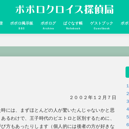
諧
ポポロ掲示板
ポポログ
ぱぐなす帳
ゲストブック
ポポ
BBS
Archive
Notebook
Guestbook
２００２年１２月７日
た時には、まずほとんどの人が驚いたんじゃないかと思
くあるわけで、王子時代のピエトロと区別するために、
呼び方もあったりします（個人的には後者の方が好きな