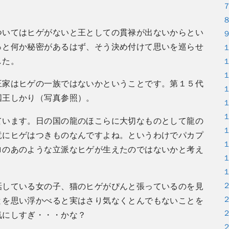
ついてはヒゲがないと王としての貫禄が出ないからとい
っと何か秘密があるはず、そう決め付けて思いを巡らせ
した。
王家はヒゲの一族ではないかということです。第１５代
国王しかり（写真参照）。
ています。日の国の龍のほこらに大切なものとして龍の
竜にヒゲはつきものなんですよね。というわけでパカプ
ロのあのような立派なヒゲが生えたのではないかと考え
話している女の子、猫のヒゲがぴんと張っているのを見
とを思い浮かべると実はさり気なくとんでもないことを
気にしすぎ・・・かな？