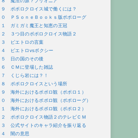
６８ 魔法の源？ブリオニア
６９ ポポロクロイス城で働くには？
７０ ＰＳｏｎｅＢｏｏｋｓ版ポポローグ
７１ ガミガミ魔王と知恵の王冠
７２ ３つ目のポポロクロイス物語２
７３ ピエトロの言葉
７４ ピエトロvsボクシー
７５ 日の国のその後
７６ ＣＭに登場した雑誌
７７ くじら岩には？！
７８ ポポロクロイスという場所
７９ 海外におけるポポロ観（ポポロ１）
８０ 海外におけるポポロ観（ポポローグ）
８１ 海外におけるポポロ観（ポポロ２）
８２ ポポロクロイス物語２のテレビＣＭ
８３ 公式サイトのキャラ紹介を振り返る
８４ 闇の意思