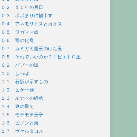
１０２ １５年の月日
１０３ ポポまりに物申す
１０４ アネモリトスとカオス
１０５ ワガママ娘
１０６ 竜の化身
１０７ ガミガミ魔王のけん玉
１０８ それでいいのか？！ピエトロ王
１０９ パプーの涙
１１０ しっぽ
１１１ 石版が示すもの
１１２ ヒゲ一族
１１３ ルナへの継承
１１４ 東の果て
１１５ モテモテ王子
１１６ ピノンと海
１１７ ヴァルダロス