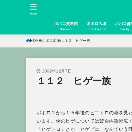
MENU
ポポロ資料館
ポポロ広場
ポポロ俳
Museum
Consideration
Poetry
HOME
ポポロ広場
１１２ ヒゲ一族
2002年12月7日
１１２ ヒゲ一族
ポポロ２から１５年後のピエトロの姿を見
います。例のヒゲについては賛否両論幅広
「ヒゲトロ」とか「ヒゲピエ」なんていう