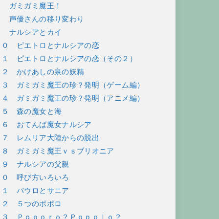
７ ガミガミ魔王！
８ 声優さんの移り変わり
９ ナルシアとカイ
１０ ピエトロとナルシアの恋
１１ ピエトロとナルシアの恋（その２）
１２ かけあしの泉の妖精
１３ ガミガミ魔王の珍？発明（ゲーム編）
１４ ガミガミ魔王の珍？発明（アニメ編）
１５ 森の魔女と海
１６ おてんば魔女ナルシア
１７ レムリア大陸からの脱出
１８ ガミガミ魔王ｖｓブリオニア
１９ ナルシアの父親
２０ 呼び方いろいろ
２１ パウロとサニア
２２ ５つのポポロ
２３ Ｐｏｐｏｒｏ？Ｐｏｐｏｌｏ？