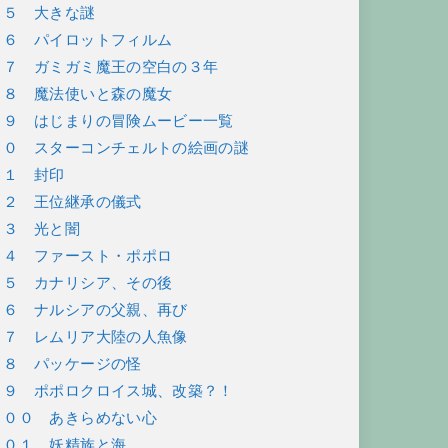
８５ 大きな謎
８６ パイロットフィルム
８７ ガミガミ魔王の空白の３年
８８ 魔法使いと森の魔女
８９ はじまりの冒険ムービー一覧
９０ スターコンチェルトの絵画の謎
９１ 封印
９２ 王位継承の儀式
９３ 光と闇
９４ ファースト・ポポロ
９５ カナリシア、その後
９６ ナルシアの父親、再び
９７ レムリア大陸の人魚像
９８ パッケージの怪
９９ ポポロクロイス城、改築？！
１００ あきらめない心
１０１ 妖精族と海