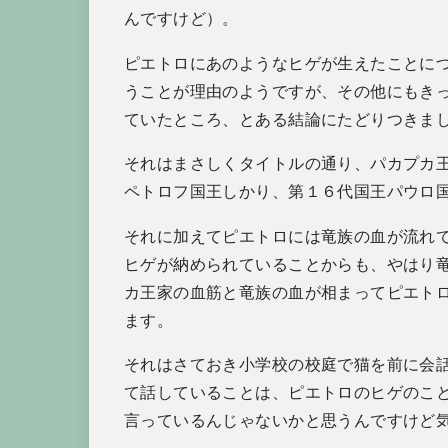
んですけど）。
ピエトロにあのようなヒゲが生えたことに
うことが理由のようですが、その他にもき
ていたところ、とある結論にたどりつきま
それはまさしくタイトルの通り、パカプカ
ペトロフ国王しかり、第１６代国王パウロ
それに加えてピエトロには竜族の血が流れ
ヒゲが納められていることからも、やはり
カ王家の血筋と竜族の血が相まってピエト
ます。
それはさておき小学校の校庭で猫を前に会
て話していることは、ピエトロのヒゲのこ
言っているんじゃないかと思うんですけど