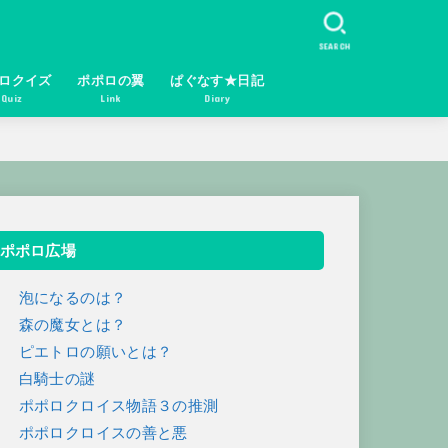
SEARCH
ロクイズ
ポポロの翼
ぱぐなす★日記
Quiz
Link
Diary
ポポロ広場
１ 泡になるのは？
２ 森の魔女とは？
３ ピエトロの願いとは？
４ 白騎士の謎
５ ポポロクロイス物語３の推測
６ ポポロクロイスの善と悪