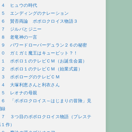
５４ ヒュウの時代
５５ エンディングのナレーション
５６ 賛否両論 ポポロクロイス物語３
５７ ジルバとジニー
５８ 老竜神の一言
５９ パワードローバーデュラン２６の秘密
６０ ガミガミ魔王はキューピット？！
６１ ポポロ１のテレビＣＭ（お誕生会篇）
６２ ポポロ１のテレビＣＭ（始業式篇）
６３ ポポローグのテレビＣＭ
６４ 大塚利恵さんと利衣さん
６５ レオナの母親
６６ 「ポポロクロイス～はじまりの冒険」見
聞録
６７ ３つ目のポポロクロイス物語（プレステ
第１作）