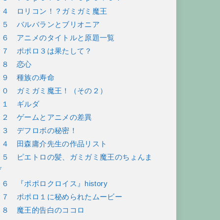
２４ ロリコン！？ガミガミ魔王
２５ バルバランとブリオニア
２６ アニメのタイトルと原題一覧
２７ ポポロ３は果たして？
２８ 恋心
２９ 種族の寿命
３０ ガミガミ魔王！（その２）
３１ ギルダ
３２ ゲームとアニメの差異
３３ デフロボの秘密！
３４ 田森庸介先生の作品リスト
３５ ピエトロの髪、ガミガミ魔王のちょんま
げ
３６ 『ポポロクロイス』history
３７ ポポロ１に秘められたムービー
３８ 魔王的告白のココロ