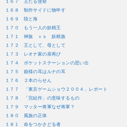
１６７ 王たる使命
１６８ 制作サイドに物申す
１６９ 陸と海
１７０ もう一人の妖精王
１７１ 神族 ｖｓ 妖精族
１７２ 王として、母として
１７３ レオナ家の扉再び
１７４ ポケットステーションの思い出
１７５ 姫様の耳はルナの耳
１７６ ２本のらせん
１７７ 「東京ゲームショウ２００４」レポート
１７８ 「完結作」の意味するもの
１７９ マッター将軍なぜ将軍？
１８０ 風族の正体
１８１ 命をつかさどる者