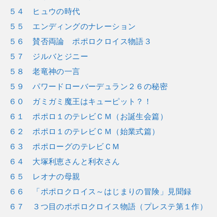
５４ ヒュウの時代
５５ エンディングのナレーション
５６ 賛否両論 ポポロクロイス物語３
５７ ジルバとジニー
５８ 老竜神の一言
５９ パワードローバーデュラン２６の秘密
６０ ガミガミ魔王はキューピット？！
６１ ポポロ１のテレビＣＭ（お誕生会篇）
６２ ポポロ１のテレビＣＭ（始業式篇）
６３ ポポローグのテレビＣＭ
６４ 大塚利恵さんと利衣さん
６５ レオナの母親
６６ 「ポポロクロイス～はじまりの冒険」見聞録
６７ ３つ目のポポロクロイス物語（プレステ第１作）