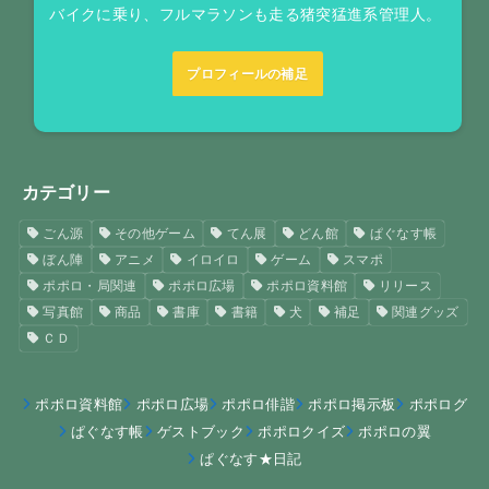
バイクに乗り、フルマラソンも走る猪突猛進系管理人。
プロフィールの補足
カテゴリー
ごん源
その他ゲーム
てん展
どん館
ぱぐなす帳
ぼん陣
アニメ
イロイロ
ゲーム
スマポ
ポポロ・局関連
ポポロ広場
ポポロ資料館
リリース
写真館
商品
書庫
書籍
犬
補足
関連グッズ
ＣＤ
ポポロ資料館
ポポロ広場
ポポロ俳諧
ポポロ掲示板
ポポログ
ぱぐなす帳
ゲストブック
ポポロクイズ
ポポロの翼
ぱぐなす★日記