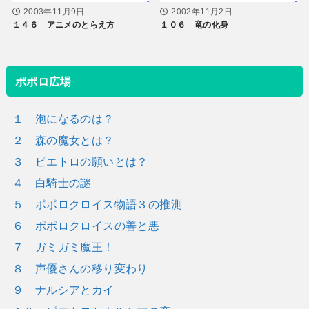
2003年11月9日
2002年11月2日
１４６ アニメのとらえ方
１０６ 竜の化身
ポポロ広場
１ 泡になるのは？
２ 森の魔女とは？
３ ピエトロの願いとは？
４ 白騎士の謎
５ ポポロクロイス物語３の推測
６ ポポロクロイスの善と悪
７ ガミガミ魔王！
８ 声優さんの移り変わり
９ ナルシアとカイ