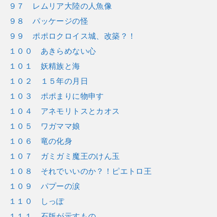
９７ レムリア大陸の人魚像
９８ パッケージの怪
９９ ポポロクロイス城、改築？！
１００ あきらめない心
１０１ 妖精族と海
１０２ １５年の月日
１０３ ポポまりに物申す
１０４ アネモリトスとカオス
１０５ ワガママ娘
１０６ 竜の化身
１０７ ガミガミ魔王のけん玉
１０８ それでいいのか？！ピエトロ王
１０９ パプーの涙
１１０ しっぽ
１１１ 石版が示すもの