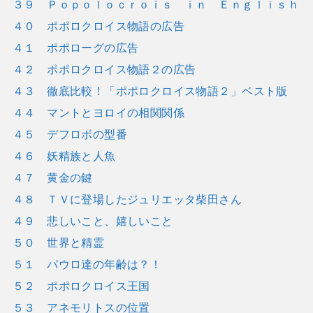
３９ Ｐｏｐｏｌｏｃｒｏｉｓ ｉｎ Ｅｎｇｌｉｓｈ
４０ ポポロクロイス物語の広告
４１ ポポローグの広告
４２ ポポロクロイス物語２の広告
４３ 徹底比較！「ポポロクロイス物語２」ベスト版
４４ マントとヨロイの相関関係
４５ デフロボの型番
４６ 妖精族と人魚
４７ 黄金の鍵
４８ ＴＶに登場したジュリエッタ柴田さん
４９ 悲しいこと、嬉しいこと
５０ 世界と精霊
５１ パウロ達の年齢は？！
５２ ポポロクロイス王国
５３ アネモリトスの位置