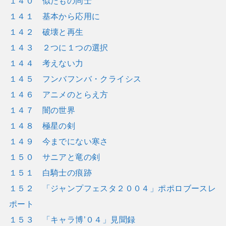
１４０ 似たもの同士
１４１ 基本から応用に
１４２ 破壊と再生
１４３ ２つに１つの選択
１４４ 考えない力
１４５ フンバフンバ・クライシス
１４６ アニメのとらえ方
１４７ 闇の世界
１４８ 極星の剣
１４９ 今までにない寒さ
１５０ サニアと竜の剣
１５１ 白騎士の痕跡
１５２ 「ジャンプフェスタ２００４」ポポロブースレ
ポート
１５３ 「キャラ博’０４」見聞録