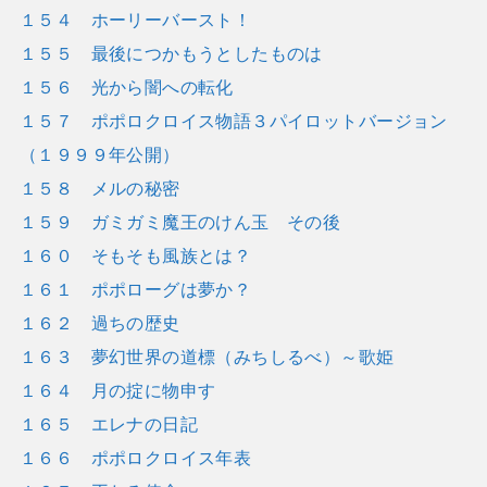
１５４ ホーリーバースト！
１５５ 最後につかもうとしたものは
１５６ 光から闇への転化
１５７ ポポロクロイス物語３パイロットバージョン
（１９９９年公開）
１５８ メルの秘密
１５９ ガミガミ魔王のけん玉 その後
１６０ そもそも風族とは？
１６１ ポポローグは夢か？
１６２ 過ちの歴史
１６３ 夢幻世界の道標（みちしるべ）～歌姫
１６４ 月の掟に物申す
１６５ エレナの日記
１６６ ポポロクロイス年表