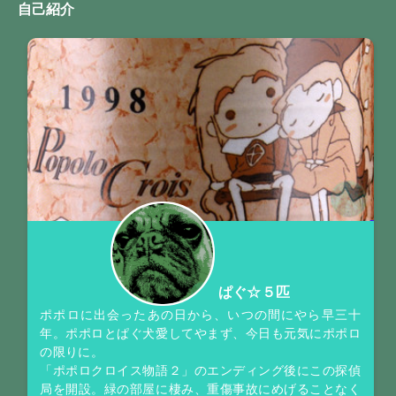
自己紹介
ぱぐ☆５匹
ポポロに出会ったあの日から、いつの間にやら早三十
年。ポポロとぱぐ犬愛してやまず、今日も元気にポポロ
の限りに。
「ポポロクロイス物語２」のエンディング後にこの探偵
局を開設。緑の部屋に棲み、重傷事故にめげることなく