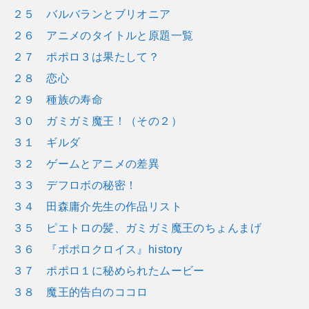
２５ バルバランとブリオニア
２６ アニメのタイトルと原題一覧
２７ ポポロ３は果たして？
２８ 恋心
２９ 種族の寿命
３０ ガミガミ魔王！（その２）
３１ ギルダ
３２ ゲームとアニメの差異
３３ デフロボの秘密！
３４ 田森庸介先生の作品リスト
３５ ピエトロの髪、ガミガミ魔王のちょんまげ
３６ 『ポポロクロイス』history
３７ ポポロ１に秘められたムービー
３８ 魔王的告白のココロ