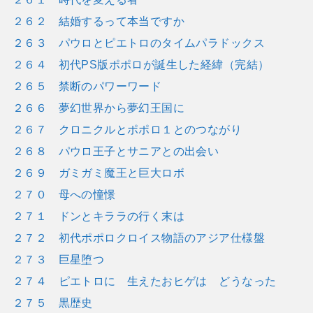
２６２ 結婚するって本当ですか
２６３ パウロとピエトロのタイムパラドックス
２６４ 初代PS版ポポロが誕生した経緯（完結）
２６５ 禁断のパワーワード
２６６ 夢幻世界から夢幻王国に
２６７ クロニクルとポポロ１とのつながり
２６８ パウロ王子とサニアとの出会い
２６９ ガミガミ魔王と巨大ロボ
２７０ 母への憧憬
２７１ ドンとキララの行く末は
２７２ 初代ポポロクロイス物語のアジア仕様盤
２７３ 巨星堕つ
２７４ ピエトロに 生えたおヒゲは どうなった
２７５ 黒歴史