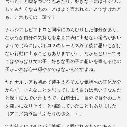
言った」と嘘をついてもみたり。好きな子にはイジワル
してみたくなるもの、とはよく言われることですけれど
も、これもその一環？！
ナルシアもピエトロと同様にのんびりした部分があり、
なかなか自分の気持ちを素直に表に出せない場合が多い
ようで（時にはポポロ２のサーカス終了後に思いもがけ
ない行動に出ることもありますが）、だからといってそ
こはやっぱり女の子、好きな男の子に想いを寄せる他の
子がいれば心中穏やかではないんですよね。
ただナルシアも初めて芽生えるそんな気持ちの正体が分
からず、そんなことを思ってしまう自分は悪い子なんだ
と深く悩んでいたようで、白騎士に「自分で自分のこと
を嫌いになりそう」と相談していたこともありました
（アニメ第９話「ふたりの少女」）。
でも後々にはそれが「嫉妬」と呼ばれるものであるこ