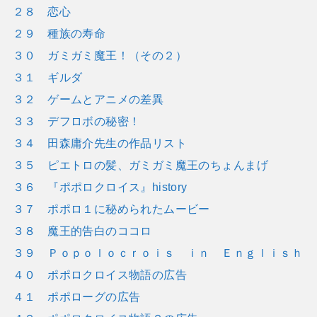
２８ 恋心
２９ 種族の寿命
３０ ガミガミ魔王！（その２）
３１ ギルダ
３２ ゲームとアニメの差異
３３ デフロボの秘密！
３４ 田森庸介先生の作品リスト
３５ ピエトロの髪、ガミガミ魔王のちょんまげ
３６ 『ポポロクロイス』history
３７ ポポロ１に秘められたムービー
３８ 魔王的告白のココロ
３９ Ｐｏｐｏｌｏｃｒｏｉｓ ｉｎ Ｅｎｇｌｉｓｈ
４０ ポポロクロイス物語の広告
４１ ポポローグの広告