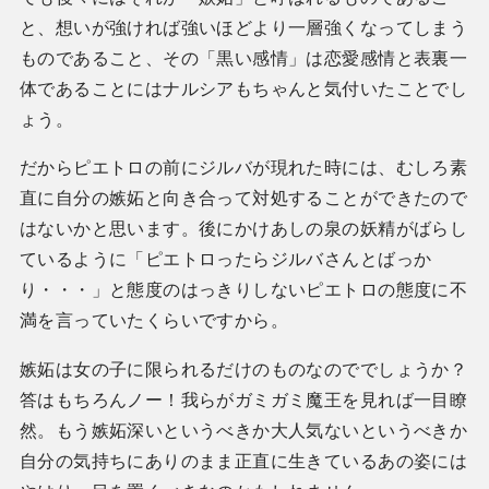
と、想いが強ければ強いほどより一層強くなってしまう
ものであること、その「黒い感情」は恋愛感情と表裏一
体であることにはナルシアもちゃんと気付いたことでし
ょう。
だからピエトロの前にジルバが現れた時には、むしろ素
直に自分の嫉妬と向き合って対処することができたので
はないかと思います。後にかけあしの泉の妖精がばらし
ているように「ピエトロったらジルバさんとばっか
り・・・」と態度のはっきりしないピエトロの態度に不
満を言っていたくらいですから。
嫉妬は女の子に限られるだけのものなのででしょうか？
答はもちろんノー！我らがガミガミ魔王を見れば一目瞭
然。もう嫉妬深いというべきか大人気ないというべきか
自分の気持ちにありのまま正直に生きているあの姿には