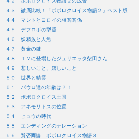
４２ ポポロクロイス物語２の広告
４３ 徹底比較！「ポポロクロイス物語２」ベスト版
４４ マントとヨロイの相関関係
４５ デフロボの型番
４６ 妖精族と人魚
４７ 黄金の鍵
４８ ＴＶに登場したジュリエッタ柴田さん
４９ 悲しいこと、嬉しいこと
５０ 世界と精霊
５１ パウロ達の年齢は？！
５２ ポポロクロイス王国
５３ アネモリトスの位置
５４ ヒュウの時代
５５ エンディングのナレーション
５６ 賛否両論 ポポロクロイス物語３