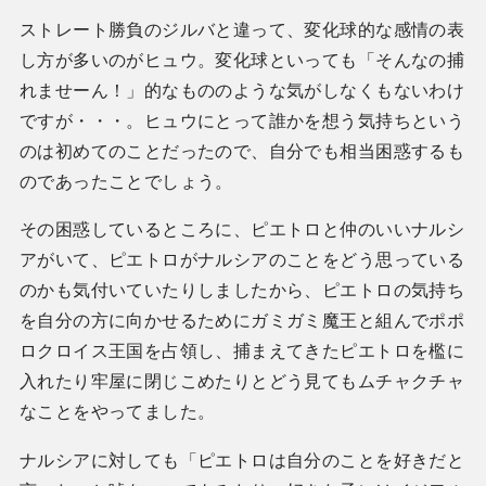
ストレート勝負のジルバと違って、変化球的な感情の表
し方が多いのがヒュウ。変化球といっても「そんなの捕
れませーん！」的なもののような気がしなくもないわけ
ですが・・・。ヒュウにとって誰かを想う気持ちという
のは初めてのことだったので、自分でも相当困惑するも
のであったことでしょう。
その困惑しているところに、ピエトロと仲のいいナルシ
アがいて、ピエトロがナルシアのことをどう思っている
のかも気付いていたりしましたから、ピエトロの気持ち
を自分の方に向かせるためにガミガミ魔王と組んでポポ
ロクロイス王国を占領し、捕まえてきたピエトロを檻に
入れたり牢屋に閉じこめたりとどう見てもムチャクチャ
なことをやってました。
ナルシアに対しても「ピエトロは自分のことを好きだと