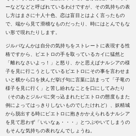
ーなどなどと呼ばれているわけですが、その気持ちの表
し方はまさに十人十色、恋は盲目とはよく言ったもの
で、端から見て滑稽なものだったり、時にはとんでもな
い形で現れたりします。
ジルバなんかは自分の気持ちをストレートに表現する性
格ですから、ピエトロの手を取っているカイに猛然と
「離れなさいよっ！」と怒り、かと思えばナルシアの様
子を見に行こうとしているピエトロにその事を言わせま
いと横から口を挟んだ挙げ句に言葉に詰まって「子竜の
様子を見に行く」と苦し紛れなことを口にしてみたり
（そのあとジルバに突っ込まれたピエトロの態度もまた
例によってはっきりしないものでしたけれど）、妖精城
から脱出する時にピエトロに抱きかかえられるナルシア
を見て思わず「いいなぁ・・・」とつぶやいてしまうの
もそんな気持ちの表れなんでしょうね。