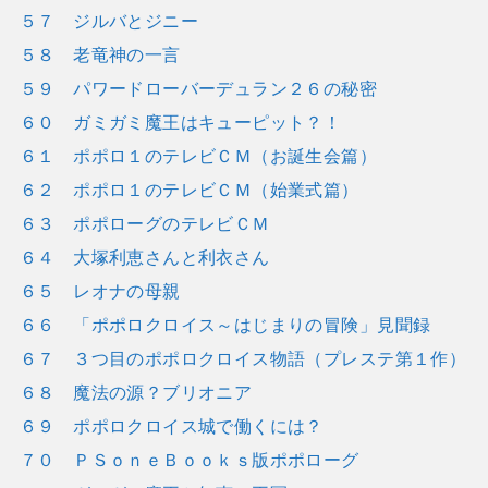
５７ ジルバとジニー
５８ 老竜神の一言
５９ パワードローバーデュラン２６の秘密
６０ ガミガミ魔王はキューピット？！
６１ ポポロ１のテレビＣＭ（お誕生会篇）
６２ ポポロ１のテレビＣＭ（始業式篇）
６３ ポポローグのテレビＣＭ
６４ 大塚利恵さんと利衣さん
６５ レオナの母親
６６ 「ポポロクロイス～はじまりの冒険」見聞録
６７ ３つ目のポポロクロイス物語（プレステ第１作）
６８ 魔法の源？ブリオニア
６９ ポポロクロイス城で働くには？
７０ ＰＳｏｎｅＢｏｏｋｓ版ポポローグ