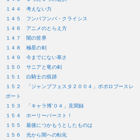
１４４ 考えない力
１４５ フンバフンバ・クライシス
１４６ アニメのとらえ方
１４７ 闇の世界
１４８ 極星の剣
１４９ 今までにない寒さ
１５０ サニアと竜の剣
１５１ 白騎士の痕跡
１５２ 「ジャンプフェスタ２００４」ポポロブースレ
ポート
１５３ 「キャラ博’０４」見聞録
１５４ ホーリーバースト！
１５５ 最後につかもうとしたものは
１５６ 光から闇への転化