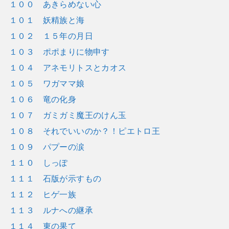
１００ あきらめない心
１０１ 妖精族と海
１０２ １５年の月日
１０３ ポポまりに物申す
１０４ アネモリトスとカオス
１０５ ワガママ娘
１０６ 竜の化身
１０７ ガミガミ魔王のけん玉
１０８ それでいいのか？！ピエトロ王
１０９ パプーの涙
１１０ しっぽ
１１１ 石版が示すもの
１１２ ヒゲ一族
１１３ ルナへの継承
１１４ 東の果て