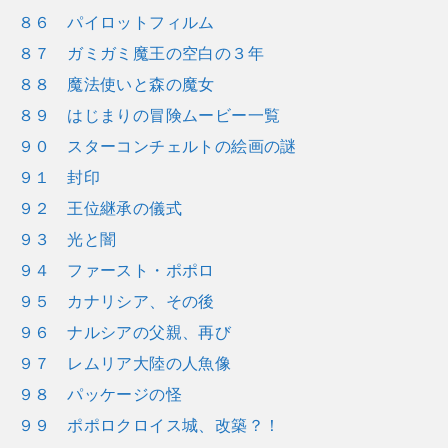
８６ パイロットフィルム
８７ ガミガミ魔王の空白の３年
８８ 魔法使いと森の魔女
８９ はじまりの冒険ムービー一覧
９０ スターコンチェルトの絵画の謎
９１ 封印
９２ 王位継承の儀式
９３ 光と闇
９４ ファースト・ポポロ
９５ カナリシア、その後
９６ ナルシアの父親、再び
９７ レムリア大陸の人魚像
９８ パッケージの怪
９９ ポポロクロイス城、改築？！