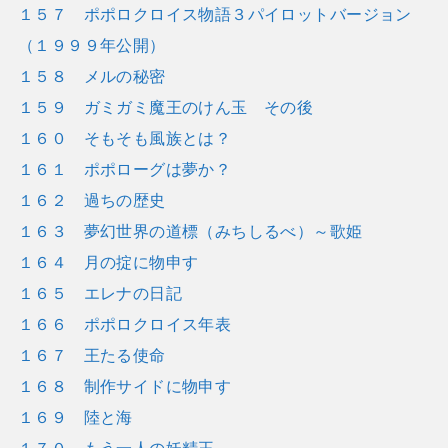
１５７ ポポロクロイス物語３パイロットバージョン
（１９９９年公開）
１５８ メルの秘密
１５９ ガミガミ魔王のけん玉 その後
１６０ そもそも風族とは？
１６１ ポポローグは夢か？
１６２ 過ちの歴史
１６３ 夢幻世界の道標（みちしるべ）～歌姫
１６４ 月の掟に物申す
１６５ エレナの日記
１６６ ポポロクロイス年表
１６７ 王たる使命
１６８ 制作サイドに物申す
１６９ 陸と海
１７０ もう一人の妖精王