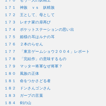
１７１ 神族 ｖｓ 妖精族
１７２ 王として、母として
１７３ レオナ家の扉再び
１７４ ポケットステーションの思い出
１７５ 姫様の耳はルナの耳
１７６ ２本のらせん
１７７ 「東京ゲームショウ２００４」レポート
１７８ 「完結作」の意味するもの
１７９ マッター将軍なぜ将軍？
１８０ 風族の正体
１８１ 命をつかさどる者
１８２ ドンさんゴンさん
１８３ ガープの言葉
１８４ 剣の山