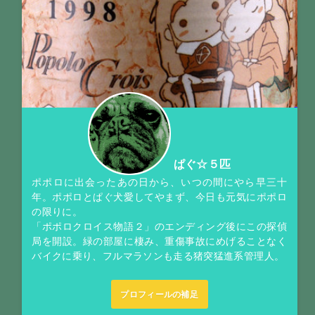
ぱぐ☆５匹
ポポロに出会ったあの日から、いつの間にやら早三十
年。ポポロとぱぐ犬愛してやまず、今日も元気にポポロ
の限りに。
「ポポロクロイス物語２」のエンディング後にこの探偵
局を開設。緑の部屋に棲み、重傷事故にめげることなく
バイクに乗り、フルマラソンも走る猪突猛進系管理人。
プロフィールの補足