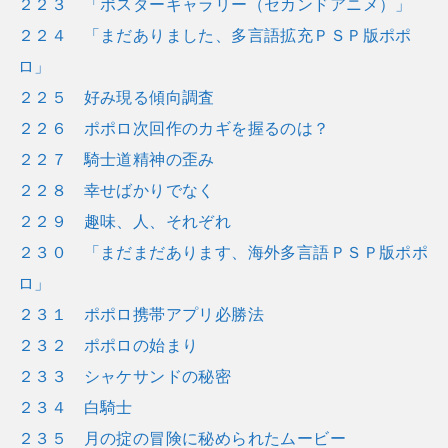
２２３ 「ポスターギャラリー（セカンドアニメ）」
２２４ 「まだありました、多言語拡充ＰＳＰ版ポポ
ロ」
２２５ 好み現る傾向調査
２２６ ポポロ次回作のカギを握るのは？
２２７ 騎士道精神の歪み
２２８ 幸せばかりでなく
２２９ 趣味、人、それぞれ
２３０ 「まだまだあります、海外多言語ＰＳＰ版ポポ
ロ」
２３１ ポポロ携帯アプリ必勝法
２３２ ポポロの始まり
２３３ シャケサンドの秘密
２３４ 白騎士
２３５ 月の掟の冒険に秘められたムービー