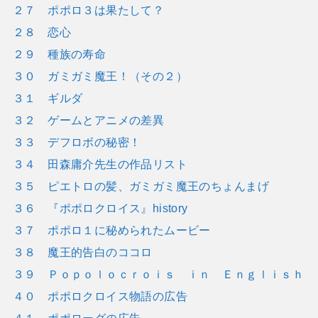
２７ ポポロ３は果たして？
２８ 恋心
２９ 種族の寿命
３０ ガミガミ魔王！（その２）
３１ ギルダ
３２ ゲームとアニメの差異
３３ デフロボの秘密！
３４ 田森庸介先生の作品リスト
３５ ピエトロの髪、ガミガミ魔王のちょんまげ
３６ 『ポポロクロイス』history
３７ ポポロ１に秘められたムービー
３８ 魔王的告白のココロ
３９ Ｐｏｐｏｌｏｃｒｏｉｓ ｉｎ Ｅｎｇｌｉｓｈ
４０ ポポロクロイス物語の広告