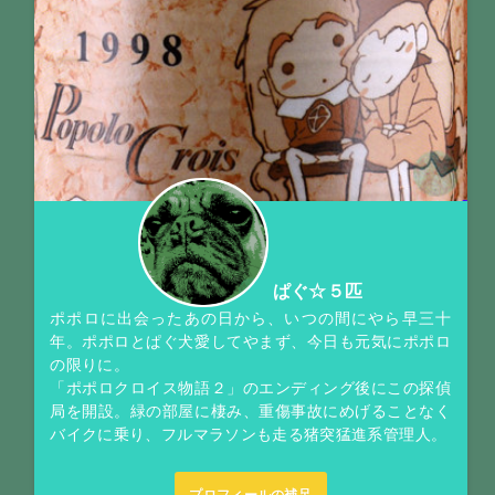
ぱぐ☆５匹
ポポロに出会ったあの日から、いつの間にやら早三十
年。ポポロとぱぐ犬愛してやまず、今日も元気にポポロ
の限りに。
「ポポロクロイス物語２」のエンディング後にこの探偵
局を開設。緑の部屋に棲み、重傷事故にめげることなく
バイクに乗り、フルマラソンも走る猪突猛進系管理人。
プロフィールの補足