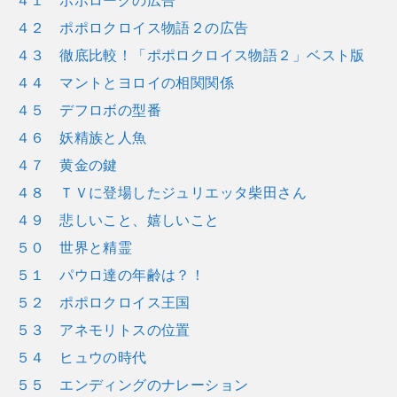
４１ ポポローグの広告
４２ ポポロクロイス物語２の広告
４３ 徹底比較！「ポポロクロイス物語２」ベスト版
４４ マントとヨロイの相関関係
４５ デフロボの型番
４６ 妖精族と人魚
４７ 黄金の鍵
４８ ＴＶに登場したジュリエッタ柴田さん
４９ 悲しいこと、嬉しいこと
５０ 世界と精霊
５１ パウロ達の年齢は？！
５２ ポポロクロイス王国
５３ アネモリトスの位置
５４ ヒュウの時代
５５ エンディングのナレーション