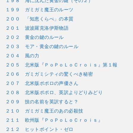
１９８ 海に沈んだ黄金の鍵（その２）
１９９ ガミガミ魔王のルーツ
２００ 「知恵くらべ」の本質
２０１ 波波羅克洛伊斯物語
２０２ 黄金の鍵のルール
２０３ モア・黄金の鍵のルール
２０４ 風の力
２０５ 北米版『ＰｏＰｏＬｏＣｒｏｉｓ』第１報
２０６ ガミガミシティの驚くべき秘密
２０７ 北米版ポポロの声優さん
２０８ 北米版ポポロ、英訳よりどりみどり
２０９ 技の名前を英訳すると？
２１０ ガミガミ魔王のあの必殺技
２１１ 欧州版『ＰｏＰｏＬｏＣｒｏｉｓ』
２１２ ヒットポイント・ゼロ