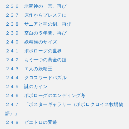
２３６ 老竜神の一言、再び
２３７ 原作からプレステに
２３８ サニアと竜の剣、再び
２３９ 空白の５年間、再び
２４０ 妖精族のサイズ
２４１ ポポローグの世界
２４２ もう一つの黄金の鍵
２４３ ７人の妖精王
２４４ クロスワードパズル
２４５ 謎のカイン
２４６ ポポローグのエンディング考
２４７ 「ポスターギャラリー（ポポロクロイス牧場物
語）」
２４８ ピエトロの変遷