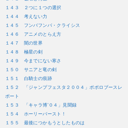
１４３ ２つに１つの選択
１４４ 考えない力
１４５ フンバフンバ・クライシス
１４６ アニメのとらえ方
１４７ 闇の世界
１４８ 極星の剣
１４９ 今までにない寒さ
１５０ サニアと竜の剣
１５１ 白騎士の痕跡
１５２ 「ジャンプフェスタ２００４」ポポロブースレ
ポート
１５３ 「キャラ博’０４」見聞録
１５４ ホーリーバースト！
１５５ 最後につかもうとしたものは