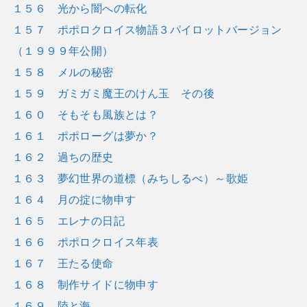
１５６ 光から闇への転化
１５７ ポポロクロイス物語３パイロットバージョン
（１９９９年公開）
１５８ メルの秘密
１５９ ガミガミ魔王のけん玉 その後
１６０ そもそも風族とは？
１６１ ポポローグは夢か？
１６２ 過ちの歴史
１６３ 夢幻世界の道標（みちしるべ）～歌姫
１６４ 月の掟に物申す
１６５ エレナの日記
１６６ ポポロクロイス年表
１６７ 王たる使命
１６８ 制作サイドに物申す
１６９ 陸と海