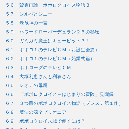
５６ 賛否両論 ポポロクロイス物語３
５７ ジルバとジニー
５８ 老竜神の一言
５９ パワードローバーデュラン２６の秘密
６０ ガミガミ魔王はキューピット？！
６１ ポポロ１のテレビＣＭ（お誕生会篇）
６２ ポポロ１のテレビＣＭ（始業式篇）
６３ ポポローグのテレビＣＭ
６４ 大塚利恵さんと利衣さん
６５ レオナの母親
６６ 「ポポロクロイス～はじまりの冒険」見聞録
６７ ３つ目のポポロクロイス物語（プレステ第１作）
６８ 魔法の源？ブリオニア
６９ ポポロクロイス城で働くには？