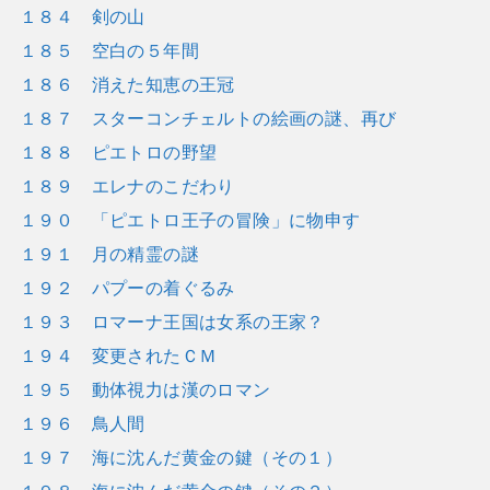
１８４ 剣の山
１８５ 空白の５年間
１８６ 消えた知恵の王冠
１８７ スターコンチェルトの絵画の謎、再び
１８８ ピエトロの野望
１８９ エレナのこだわり
１９０ 「ピエトロ王子の冒険」に物申す
１９１ 月の精霊の謎
１９２ パプーの着ぐるみ
１９３ ロマーナ王国は女系の王家？
１９４ 変更されたＣＭ
１９５ 動体視力は漢のロマン
１９６ 鳥人間
１９７ 海に沈んだ黄金の鍵（その１）