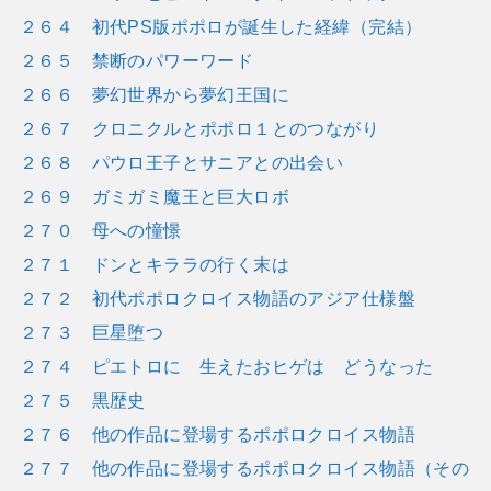
２６４ 初代PS版ポポロが誕生した経緯（完結）
２６５ 禁断のパワーワード
２６６ 夢幻世界から夢幻王国に
２６７ クロニクルとポポロ１とのつながり
２６８ パウロ王子とサニアとの出会い
２６９ ガミガミ魔王と巨大ロボ
２７０ 母への憧憬
２７１ ドンとキララの行く末は
２７２ 初代ポポロクロイス物語のアジア仕様盤
２７３ 巨星堕つ
２７４ ピエトロに 生えたおヒゲは どうなった
２７５ 黒歴史
２７６ 他の作品に登場するポポロクロイス物語
２７７ 他の作品に登場するポポロクロイス物語（その