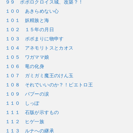
９９ ポポロクロイス城、改築？！
１００ あきらめない心
１０１ 妖精族と海
１０２ １５年の月日
１０３ ポポまりに物申す
１０４ アネモリトスとカオス
１０５ ワガママ娘
１０６ 竜の化身
１０７ ガミガミ魔王のけん玉
１０８ それでいいのか？！ピエトロ王
１０９ パプーの涙
１１０ しっぽ
１１１ 石版が示すもの
１１２ ヒゲ一族
１１３ ルナへの継承