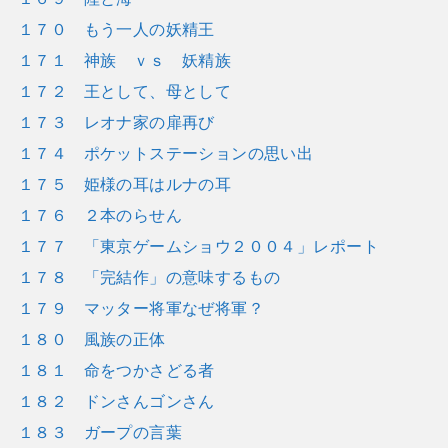
１７０ もう一人の妖精王
１７１ 神族 ｖｓ 妖精族
１７２ 王として、母として
１７３ レオナ家の扉再び
１７４ ポケットステーションの思い出
１７５ 姫様の耳はルナの耳
１７６ ２本のらせん
１７７ 「東京ゲームショウ２００４」レポート
１７８ 「完結作」の意味するもの
１７９ マッター将軍なぜ将軍？
１８０ 風族の正体
１８１ 命をつかさどる者
１８２ ドンさんゴンさん
１８３ ガープの言葉