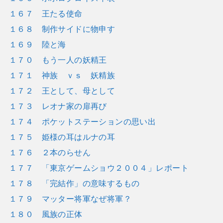
１６７ 王たる使命
１６８ 制作サイドに物申す
１６９ 陸と海
１７０ もう一人の妖精王
１７１ 神族 ｖｓ 妖精族
１７２ 王として、母として
１７３ レオナ家の扉再び
１７４ ポケットステーションの思い出
１７５ 姫様の耳はルナの耳
１７６ ２本のらせん
１７７ 「東京ゲームショウ２００４」レポート
１７８ 「完結作」の意味するもの
１７９ マッター将軍なぜ将軍？
１８０ 風族の正体