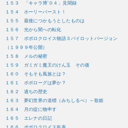
１５３ 「キャラ博’０４」見聞録
１５４ ホーリーバースト！
１５５ 最後につかもうとしたものは
１５６ 光から闇への転化
１５７ ポポロクロイス物語３パイロットバージョン
（１９９９年公開）
１５８ メルの秘密
１５９ ガミガミ魔王のけん玉 その後
１６０ そもそも風族とは？
１６１ ポポローグは夢か？
１６２ 過ちの歴史
１６３ 夢幻世界の道標（みちしるべ）～歌姫
１６４ 月の掟に物申す
１６５ エレナの日記
１６６ ポポロクロイス年表