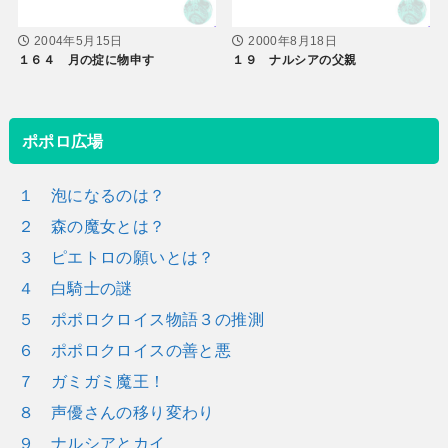
2004年5月15日
2000年8月18日
１６４ 月の掟に物申す
１９ ナルシアの父親
ポポロ広場
１ 泡になるのは？
２ 森の魔女とは？
３ ピエトロの願いとは？
４ 白騎士の謎
５ ポポロクロイス物語３の推測
６ ポポロクロイスの善と悪
７ ガミガミ魔王！
８ 声優さんの移り変わり
９ ナルシアとカイ