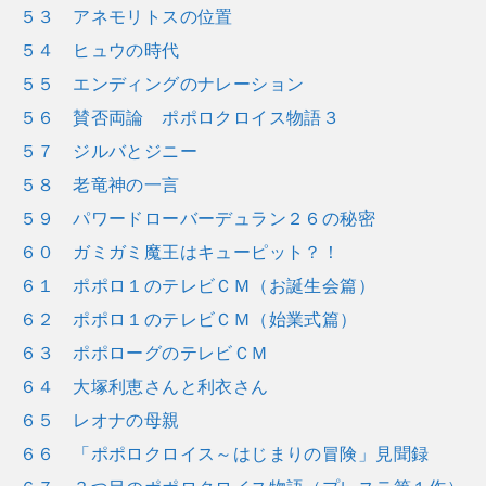
５３ アネモリトスの位置
５４ ヒュウの時代
５５ エンディングのナレーション
５６ 賛否両論 ポポロクロイス物語３
５７ ジルバとジニー
５８ 老竜神の一言
５９ パワードローバーデュラン２６の秘密
６０ ガミガミ魔王はキューピット？！
６１ ポポロ１のテレビＣＭ（お誕生会篇）
６２ ポポロ１のテレビＣＭ（始業式篇）
６３ ポポローグのテレビＣＭ
６４ 大塚利恵さんと利衣さん
６５ レオナの母親
６６ 「ポポロクロイス～はじまりの冒険」見聞録