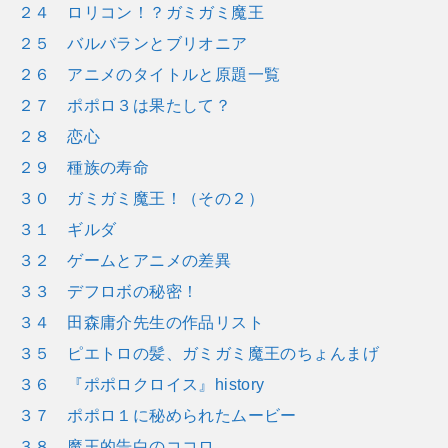
２４ ロリコン！？ガミガミ魔王
２５ バルバランとブリオニア
２６ アニメのタイトルと原題一覧
２７ ポポロ３は果たして？
２８ 恋心
２９ 種族の寿命
３０ ガミガミ魔王！（その２）
３１ ギルダ
３２ ゲームとアニメの差異
３３ デフロボの秘密！
３４ 田森庸介先生の作品リスト
３５ ピエトロの髪、ガミガミ魔王のちょんまげ
３６ 『ポポロクロイス』history
３７ ポポロ１に秘められたムービー
３８ 魔王的告白のココロ