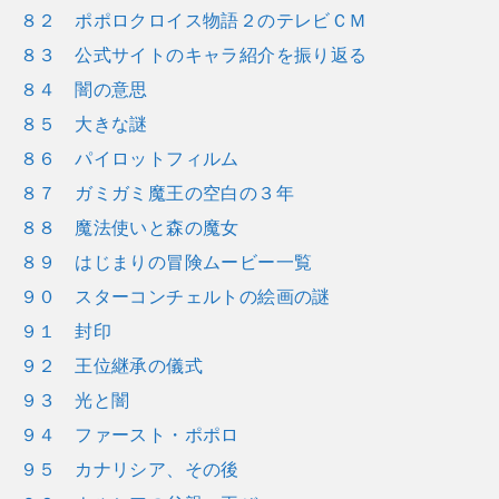
８２ ポポロクロイス物語２のテレビＣＭ
８３ 公式サイトのキャラ紹介を振り返る
８４ 闇の意思
８５ 大きな謎
８６ パイロットフィルム
８７ ガミガミ魔王の空白の３年
８８ 魔法使いと森の魔女
８９ はじまりの冒険ムービー一覧
９０ スターコンチェルトの絵画の謎
９１ 封印
９２ 王位継承の儀式
９３ 光と闇
９４ ファースト・ポポロ
９５ カナリシア、その後