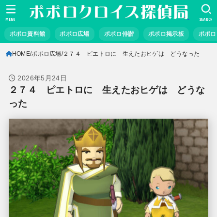
MENU
SEARCH
ポポロ資料館
ポポロ広場
ポポロ俳諧
ポポロ掲示板
ポポロ
HOME
ポポロ広場
２７４ ピエトロに 生えたおヒゲは どうなった
2026年5月24日
２７４ ピエトロに 生えたおヒゲは どうな
った