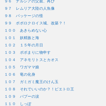
９６ ナルシアの父親、再び
９７ レムリア大陸の人魚像
９８ パッケージの怪
９９ ポポロクロイス城、改築？！
１００ あきらめない心
１０１ 妖精族と海
１０２ １５年の月日
１０３ ポポまりに物申す
１０４ アネモリトスとカオス
１０５ ワガママ娘
１０６ 竜の化身
１０７ ガミガミ魔王のけん玉
１０８ それでいいのか？！ピエトロ王
１０９ パプーの涙
１１０ しっぽ