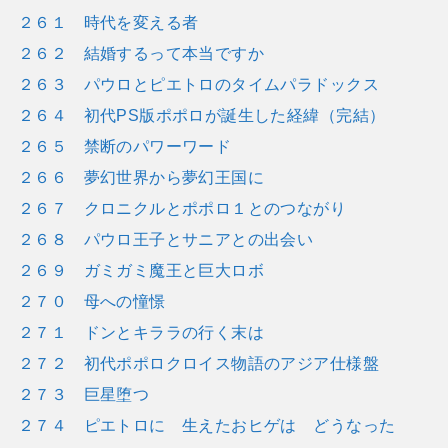
２６１ 時代を変える者
２６２ 結婚するって本当ですか
２６３ パウロとピエトロのタイムパラドックス
２６４ 初代PS版ポポロが誕生した経緯（完結）
２６５ 禁断のパワーワード
２６６ 夢幻世界から夢幻王国に
２６７ クロニクルとポポロ１とのつながり
２６８ パウロ王子とサニアとの出会い
２６９ ガミガミ魔王と巨大ロボ
２７０ 母への憧憬
２７１ ドンとキララの行く末は
２７２ 初代ポポロクロイス物語のアジア仕様盤
２７３ 巨星堕つ
２７４ ピエトロに 生えたおヒゲは どうなった