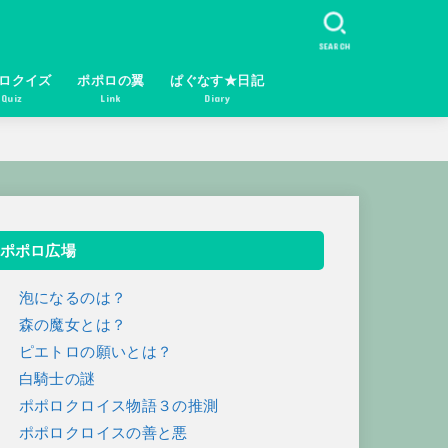
SEARCH
ロクイズ
ポポロの翼
ぱぐなす★日記
Quiz
Link
Diary
ポポロ広場
１ 泡になるのは？
２ 森の魔女とは？
３ ピエトロの願いとは？
４ 白騎士の謎
５ ポポロクロイス物語３の推測
６ ポポロクロイスの善と悪