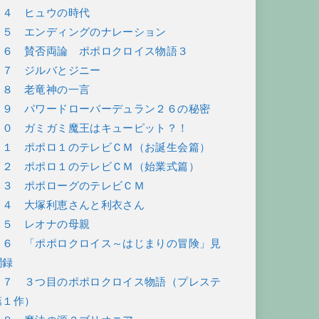
５４ ヒュウの時代
５５ エンディングのナレーション
５６ 賛否両論 ポポロクロイス物語３
５７ ジルバとジニー
５８ 老竜神の一言
５９ パワードローバーデュラン２６の秘密
６０ ガミガミ魔王はキューピット？！
６１ ポポロ１のテレビＣＭ（お誕生会篇）
６２ ポポロ１のテレビＣＭ（始業式篇）
６３ ポポローグのテレビＣＭ
６４ 大塚利恵さんと利衣さん
６５ レオナの母親
６６ 「ポポロクロイス～はじまりの冒険」見
聞録
６７ ３つ目のポポロクロイス物語（プレステ
第１作）