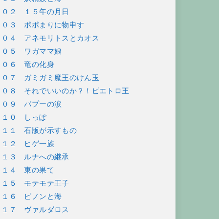
１０２ １５年の月日
１０３ ポポまりに物申す
１０４ アネモリトスとカオス
１０５ ワガママ娘
１０６ 竜の化身
１０７ ガミガミ魔王のけん玉
１０８ それでいいのか？！ピエトロ王
１０９ パプーの涙
１１０ しっぽ
１１１ 石版が示すもの
１１２ ヒゲ一族
１１３ ルナへの継承
１１４ 東の果て
１１５ モテモテ王子
１１６ ピノンと海
１１７ ヴァルダロス