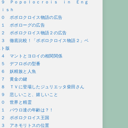
３９ Ｐｏｐｏｌｏｃｒｏｉｓ ｉｎ Ｅｎｇ
ｌｉｓｈ
４０ ポポロクロイス物語の広告
４１ ポポローグの広告
４２ ポポロクロイス物語２の広告
４３ 徹底比較！「ポポロクロイス物語２」ベ
スト版
４４ マントとヨロイの相関関係
４５ デフロボの型番
４６ 妖精族と人魚
４７ 黄金の鍵
４８ ＴＶに登場したジュリエッタ柴田さん
４９ 悲しいこと、嬉しいこと
５０ 世界と精霊
５１ パウロ達の年齢は？！
５２ ポポロクロイス王国
５３ アネモリトスの位置