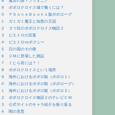
６８ 魔法の源？ブリオニア
６９ ポポロクロイス城で働くには？
７０ ＰＳｏｎｅＢｏｏｋｓ版ポポローグ
７１ ガミガミ魔王と知恵の王冠
７２ ３つ目のポポロクロイス物語２
７３ ピエトロの言葉
７４ ピエトロvsボクシー
７５ 日の国のその後
７６ ＣＭに登場した雑誌
７７ くじら岩には？！
７８ ポポロクロイスという場所
７９ 海外におけるポポロ観（ポポロ１）
８０ 海外におけるポポロ観（ポポローグ）
８１ 海外におけるポポロ観（ポポロ２）
８２ ポポロクロイス物語２のテレビＣＭ
８３ 公式サイトのキャラ紹介を振り返る
８４ 闇の意思