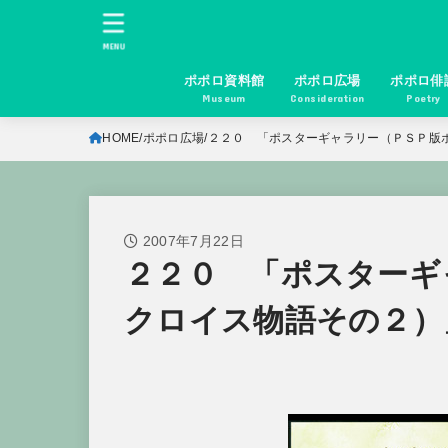
MENU
ポポロ資料館
ポポロ広場
ポポロ俳
Museum
Consideration
Poetry
HOME
ポポロ広場
２２０ 「ポスターギャラリー（ＰＳＰ版
2007年7月22日
２２０ 「ポスターギ
クロイス物語その２）