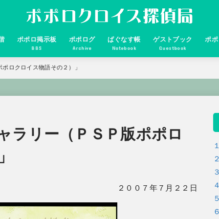
諧
ポポロ掲示板
ポポログ
ぱぐなす帳
ゲストブック
ポポ
BBS
Archive
Notebook
Guestbook
ポポロクロイス物語その２）」
ャラリー（ＰＳＰ版ポポロ
」
２００７年７月２２日