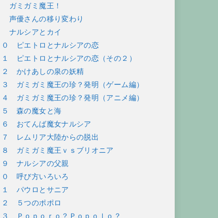
７ ガミガミ魔王！
８ 声優さんの移り変わり
９ ナルシアとカイ
１０ ピエトロとナルシアの恋
１１ ピエトロとナルシアの恋（その２）
１２ かけあしの泉の妖精
１３ ガミガミ魔王の珍？発明（ゲーム編）
１４ ガミガミ魔王の珍？発明（アニメ編）
１５ 森の魔女と海
１６ おてんば魔女ナルシア
１７ レムリア大陸からの脱出
１８ ガミガミ魔王ｖｓブリオニア
１９ ナルシアの父親
２０ 呼び方いろいろ
２１ パウロとサニア
２２ ５つのポポロ
２３ Ｐｏｐｏｒｏ？Ｐｏｐｏｌｏ？