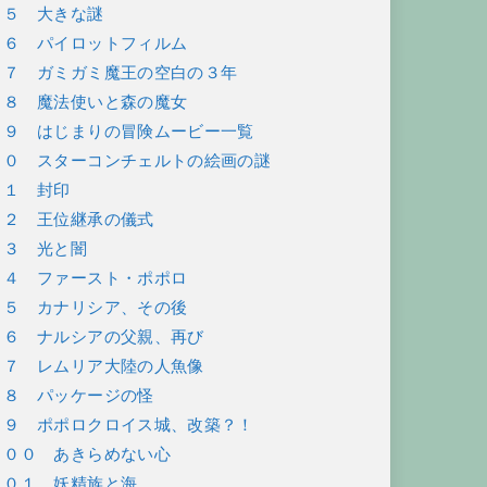
８５ 大きな謎
８６ パイロットフィルム
８７ ガミガミ魔王の空白の３年
８８ 魔法使いと森の魔女
８９ はじまりの冒険ムービー一覧
９０ スターコンチェルトの絵画の謎
９１ 封印
９２ 王位継承の儀式
９３ 光と闇
９４ ファースト・ポポロ
９５ カナリシア、その後
９６ ナルシアの父親、再び
９７ レムリア大陸の人魚像
９８ パッケージの怪
９９ ポポロクロイス城、改築？！
１００ あきらめない心
１０１ 妖精族と海